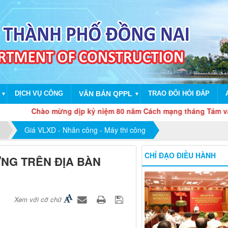
DỊCH VỤ CÔNG
VĂN BẢN QPPL
TRAO ĐỔI HỎI ĐÁP
▼
▼
Chào mừng dịp kỷ niệm 80 năm Cách mạng tháng Tám và Quốc 
Giá VLXD - Nhân công - Máy thi công
CHỈ ĐẠO ĐIỀU HÀNH
ỰNG TRÊN ĐỊA BÀN
Xem với cỡ chữ