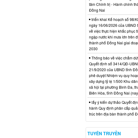
tâm Chính trị - Hành chính t
Đồng Nai
triển khai Kế hoạch số 98
ngày 16/06/2026 của UBND 
về việc thực hiện khắc phục t
ngập nước khi mưa lớn trên đ
thành phố Đồng Nai giai đoạ
2030
Thông báo về việc chấm dứt
Quyết định số 3414/QĐ-UBN
21/9/2020 của UBND tỉnh Đồ
phê duyệt Nhiệm vụ quy hoạch
xây dựng tỷ lệ 1/500 Khu dân
xã hội tại phường Bình Đa, t
Biên Hòa, tỉnh Đồng Nai (nay
lấy ý kiến dự thảo Quyết đị
hành Quy định phân cấp quản
trúc trên địa bàn thành phố 
TUYÊN TRUYỀN