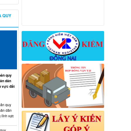
Thông báo kết quả đánh giá hồ sơ đề
nghị cấp chứng chỉ hành nghề đủ/không
À QUY
đủ điều kiện sát hạch cấp chứng chỉ
hành nghề Đợt 10/2026
Thông báo kết quả đánh giá hồ sơ đề
nghị cấp chứng chỉ hành nghề đủ/không
đủ điều kiện sát hạch cấp chứng chỉ
hành nghề Đợt 11/2026
ản quy
hân dân
h vực đất
ản quy
hân dân
 lĩnh vực
 quy