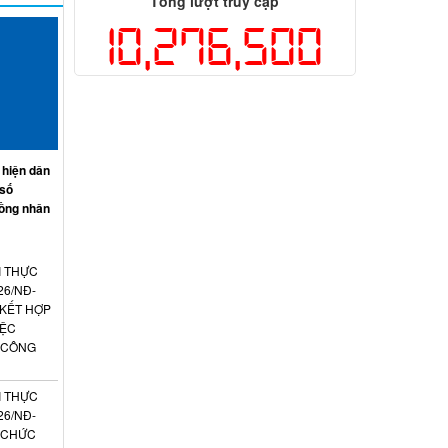
Tổng lượt truy cập
10,276,500
 hiện dân
 số
ồng nhân
I THỰC
26/NĐ-
 KẾT HỢP
IỆC
 CÔNG
I THỰC
26/NĐ-
N CHỨC