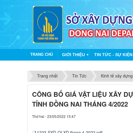
TRANG CHỦ
GIỚI THIỆU
TIN TỨC - SỰ KIỆN
▼
Trang nhất
Tin Tức
Kinh tế xây dựng
CÔNG BỐ GIÁ VẬT LIỆU XÂY D
TỈNH ĐỒNG NAI THÁNG 4/2022
Thứ hai - 23/05/2022 15:47
1223-SXD-QLXD thang 4-2022.pdf