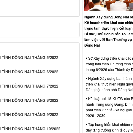
Ngành Xây dựng Đồng Nai b
Kế hoạch triển khai các nhi
trọng tâm thực hiện Kết luận
Bí thư, Chủ tịch nước Tô Lâm
làm việc với Ban Thường vụ
Đồng Nai
 TỈNH ĐỒNG NAI THÁNG 5/2022
Sở Xây dựng triển khai các
trọng tâm theo Chương trình 
tháng 6/2026 của Thành ủy 
 TỈNH ĐỒNG NAI THÁNG 6/2022
Ngành Xây dựng ban hành 
triển khai thực hiện Nghị quyế
 TỈNH ĐỒNG NAI THÁNG 7/2022
Đảng bộ thành phố Đồng Na
Kết luận số 18-KL/TW của 
 TỈNH ĐỒNG NAI THÁNG 8/2022
hành Trung ương Đảng: Định
phát triển kinh tế - xã hội gia
 TỈNH ĐỒNG NAI THÁNG 9/2022
2026 - 2030
Tập trung triển khai nhiệm v
 TỈNH ĐỒNG NAI THÁNG 10/2022
đẩy tăng trưởng kinh tế quý I