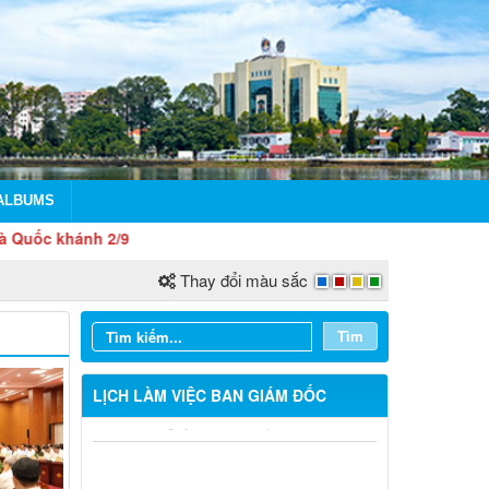
ALBUMS
khánh 2/9
Thay đổi màu sắc
Tìm
LỊCH LÀM VIỆC BAN GIÁM ĐỐC
LỊCH CÔNG TÁC CỦA LÃNH ĐẠO SỞ
XÂY DỰNG (Từ ngày 03/8 đến ngày
08/8/2026)