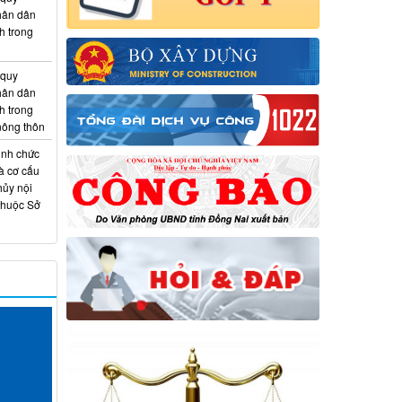
hân dân
h trong
 quy
hân dân
h trong
 nông thôn
ịnh chức
à cơ cấu
hủy nội
thuộc Sở