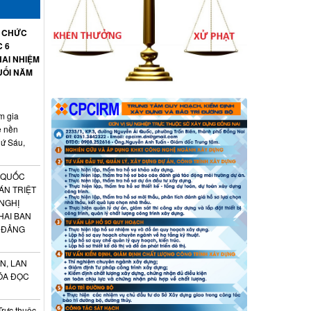
Ổ CHỨC
C 6
AI NHIỆM
UỐI NĂM
m gia
ệ nền
hứ Sáu,
 QUỐC
ÁN TRIỆT
 NGHỊ
HAI BAN
 ĐẢNG
N, LAN
ÓA ĐỌC
Trực thuộc