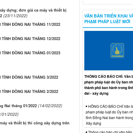
y dựng; đơn giá ca máy và thiết bị
(23/11/2022)
VĂN BẢN TRIỂN KHAI V
22
PHẠM PHÁP LUẬT MỚI
 TỈNH ĐỒNG NAI THÁNG 11/2022
 TỈNH ĐỒNG NAI THÁNG 12/2022
 TỈNH ĐỒNG NAI THÁNG 01/2023
THÔNG CÁO BÁO CHÍ: Văn b
 TỈNH ĐỒNG NAI THÁNG 3/2022
phạm pháp luật do Ủy ban n
thành phố ban hành trong lĩn
 TỈNH ĐỒNG NAI THÁNG 2/2022
đai - xây dựng
(14/02/2022)
ng Nai tháng 01/2022
HÔNG CÁO BÁO CHÍ Văn b
phạm pháp luật do Ủy ban n
4/01/2022)
tỉnh Đồng Nai ban hành trong
áy và thiết bị thi công xây dựng trên
Xây dựng
Thông cáo báo chí văn bản