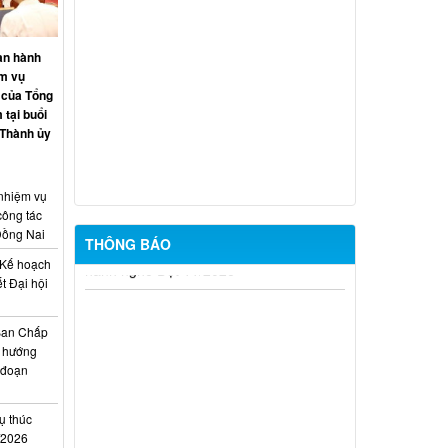
THÔNG BÁO LỊCH CÔNG TÁC CỦA
LÃNH ĐẠO SỞ XÂY DỰNG (Từ ngày
an hành
27/7 đến ngày 31/7/2026)
ệm vụ
 của Tổng
THÔNG BÁO LỊCH CÔNG TÁC CỦA
 tại buổi
LÃNH ĐẠO SỞ XÂY DỰNG (Từ ngày
 Thành ủy
20/7 đến ngày 25/7/2026)
THÔNG BÁO LỊCH CÔNG TÁC CỦA
 nhiệm vụ
LÃNH ĐẠO SỞ XÂY DỰNG (Từ ngày
công tác
06/7 đến ngày 11/7/2026)
Đồng Nai
THÔNG BÁO
Kế hoạch
Thông báo Kết quả đánh giá hồ sơ đủ
t Đại hội
(hoặc không đủ) điều kiện cấp chứng chỉ
i
hành nghề hoạt động xây dựng (Đợt
Ban Chấp
20/2026)
 hướng
i đoạn
THÔNG BÁO Về việc kết quả đánh giá
hồ sơ đề nghị cấp chứng chỉ hành nghề
đủ (hoặc không đủ) điều kiện sát hạch
ụ thúc
Đợt 17/2026
I/2026