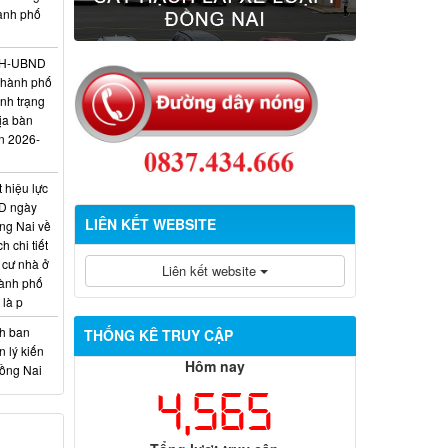
hành phố
/KH-UBND
thành phố
ình trạng
ịa bàn
n 2026-
 hiệu lực
D ngày
LIÊN KẾT WEBSITE
ng Nai về
 chi tiết
 cư nhà ở
Liên kết website
hành phố
 là p
nh ban
THỐNG KÊ TRUY CẬP
 lý kiến
Hôm nay
Đồng Nai
4,565