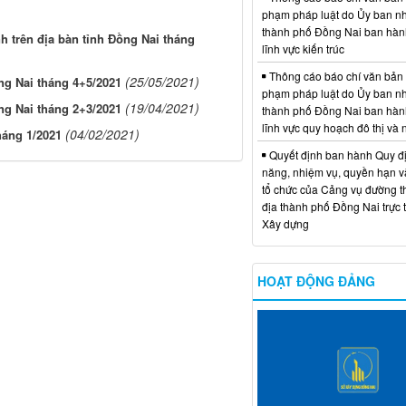
phạm pháp luật do Ủy ban n
thành phố Đồng Nai ban hàn
nh trên địa bàn tỉnh Đồng Nai tháng
lĩnh vực kiến trúc
Thông cáo báo chí văn bản
(25/05/2021)
ồng Nai tháng 4+5/2021
phạm pháp luật do Ủy ban n
(19/04/2021)
ồng Nai tháng 2+3/2021
thành phố Đồng Nai ban hàn
lĩnh vực quy hoạch đô thị và
(04/02/2021)
háng 1/2021
Quyết định ban hành Quy đ
năng, nhiệm vụ, quyền hạn v
tổ chức của Cảng vụ đường t
địa thành phố Đồng Nai trực 
Xây dựng
HOẠT ĐỘNG ĐẢNG