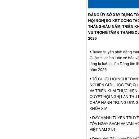
ĐẢNG ỦY SỞ XÂY DỰNG T
HỘI NGHỊ SƠ KẾT CÔNG TÁ
THÁNG ĐẦU NĂM, TRIỂN KH
VỤ TRỌNG TÂM 6 THÁNG C
2026
Tuyên truyền phát động tha
Cuộc thi chính luận về bảo v
tảng tư tưởng của Đảng lần t
năm 2026
TỔ CHỨC HỘI NGHỊ TOÀN
NGHIÊN CỨU, HỌC TẬP, QU
VÀ TRIỂN KHAI THỰC HIỆN
QUYẾT HỘI NGHỊ LẦN THỨ 
CHẤP HÀNH TRUNG ƯƠNG
KHÓA XIV
ĐẨY MẠNH TUYÊN TRUYỀ
TỎA NGÀY SÁCH VÀ VĂN H
VIỆT NAM 21/4
Đồng Nai: Tầm nhìn Đô thị 