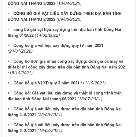
(13/04/2022)
ĐỒNG NAI THÁNG 3/2022
CÔNG BỐ GIÁ VẬT LIỆU XÂY DỰNG TRÊN ĐỊA BÀN TỈNH
(09/03/2022)
ĐỒNG NAI THÁNG 2/2022
công bố giá vật liệu xây dựng trên địa bàn tỉnh Đồng Nai
(14/02/2022)
tháng 01/2022
Công bố giá vất liệu xây dựng quý IV năm 2021
(24/01/2022)
Công bố đơn giá nhân công xây dựng; đơn giá ca máy và
thiết bị thi công xây dựng trên địa bàn tỉnh Đồng Nai năm 2021
(15/10/2021)
(11/10/2021)
Công bố giá VLXD quý 3 năm 2021
Công bố: Giá vật liệu xây dựng và thiết bị công trình trên
(13/07/2021)
địa bàn tỉnh Đồng Nai tháng 06/2021
Công bố giá vật liệu xây dựng trên địa bàn tỉnh Đồng Nai
(25/05/2021)
tháng 4+5/2021
Công bố giá vật liệu xây dựng trên địa bàn tỉnh Đồng Nai
LỊCH CÔNG TÁC CỦA LÃNH ĐẠO SỞ XÂY DỰNG (Từ ngày
(19/04/2021)
tháng 2+3/2021
03/8 đến ngày 08/8/2026)