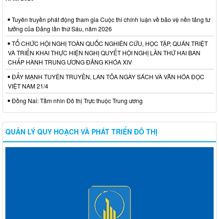
Tuyên truyền phát động tham gia Cuộc thi chính luận về bảo vệ nền tảng tư
tưởng của Đảng lần thứ Sáu, năm 2026
TỔ CHỨC HỘI NGHỊ TOÀN QUỐC NGHIÊN CỨU, HỌC TẬP, QUÁN TRIỆT
VÀ TRIỂN KHAI THỰC HIỆN NGHỊ QUYẾT HỘI NGHỊ LẦN THỨ HAI BAN
CHẤP HÀNH TRUNG ƯƠNG ĐẢNG KHÓA XIV
ĐẨY MẠNH TUYÊN TRUYỀN, LAN TỎA NGÀY SÁCH VÀ VĂN HÓA ĐỌC
VIỆT NAM 21/4
Đồng Nai: Tầm nhìn Đô thị Trực thuộc Trung ương
QUẢN LÝ QUY HOẠCH VÀ PHÁT TRIỂN ĐÔ THỊ