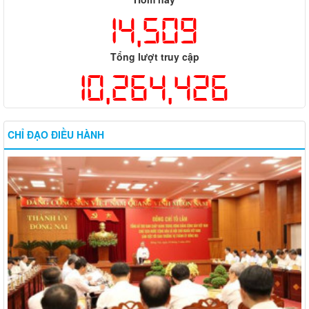
14,509
Tổng lượt truy cập
10,264,426
CHỈ ĐẠO ĐIỀU HÀNH