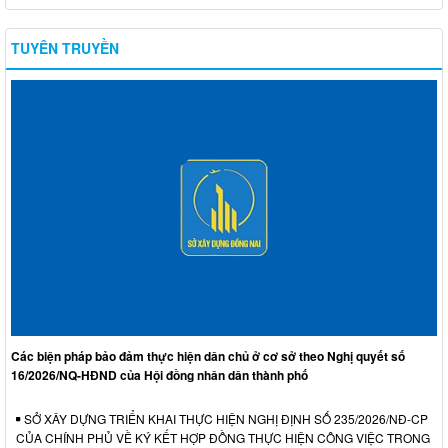
TUYÊN TRUYỀN
Các biện pháp bảo đảm thực hiện dân chủ ở cơ sở theo Nghị quyết số
16/2026/NQ-HĐND của Hội đồng nhân dân thành phố
SỞ XÂY DỰNG TRIỂN KHAI THỰC HIỆN NGHỊ ĐỊNH SỐ 235/2026/NĐ-CP
CỦA CHÍNH PHỦ VỀ KÝ KẾT HỢP ĐỒNG THỰC HIỆN CÔNG VIỆC TRONG