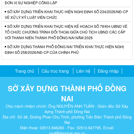
ĐƠN VỊ SỰ NGHIỆP CÔNG LẬP
SỞ XÂY DỰNG TRIỂN KHAI THỰC HIỆN NGHỊ ĐỊNH SỐ 234/2026/NĐ-CP
VỀ XỬ LÝ KỶ LUẬT VIÊN CHỨC
SỞ XÂY DỰNG TRIỂN KHAI THỰC HIỆN KẾ HOẠCH SỐ 79/KH-UBND VỀ
TỔ CHỨC CHƯƠNG TRÌNH ĐỐI THOẠI GIỮA CHỦ TỊCH UBND CÁC CẤP
VỚI THANH NIÊN THÀNH PHỐ ĐỒNG NAI NĂM 2026
SỞ XÂY DỰNG THÀNH PHỐ ĐỒNG NAI TRIỂN KHAI THỰC HIỆN NGHỊ
ĐỊNH SỐ 258/2026/NĐ-CP CỦA CHÍNH PHỦ
Trang chủ
Cấu trúc trang
Liên hệ
Đăng nhập
SỞ XÂY DỰNG THÀNH PHỐ ĐỒNG
NAI
Chịu trách nhiệm chính: Ông NGUYỄN ANH TUẤN - Giám đốc Sở Xây
dựng Thành phố Đồng Nai
Địa chỉ: Số 38, Đường Phan Chu Trinh, phường Trấn Biên Thành phố Đồng
Nai
Điện thoại: 02513.846283 - Fax: 02513.847795. Email:
sxd@dongnai.gov.vn