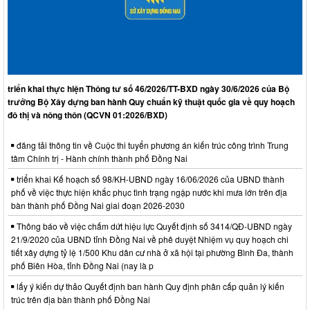
triển khai thực hiện Thông tư số 46/2026/TT-BXD ngày 30/6/2026 của Bộ
trưởng Bộ Xây dựng ban hành Quy chuẩn kỹ thuật quốc gia về quy hoạch
đô thị và nông thôn (QCVN 01:2026/BXD)
đăng tải thông tin về Cuộc thi tuyển phương án kiến trúc công trình Trung
tâm Chính trị - Hành chính thành phố Đồng Nai
triển khai Kế hoạch số 98/KH-UBND ngày 16/06/2026 của UBND thành
phố về việc thực hiện khắc phục tình trạng ngập nước khi mưa lớn trên địa
bàn thành phố Đồng Nai giai đoạn 2026-2030
Thông báo về việc chấm dứt hiệu lực Quyết định số 3414/QĐ-UBND ngày
21/9/2020 của UBND tỉnh Đồng Nai về phê duyệt Nhiệm vụ quy hoạch chi
tiết xây dựng tỷ lệ 1/500 Khu dân cư nhà ở xã hội tại phường Bình Đa, thành
phố Biên Hòa, tỉnh Đồng Nai (nay là p
lấy ý kiến dự thảo Quyết định ban hành Quy định phân cấp quản lý kiến
trúc trên địa bàn thành phố Đồng Nai