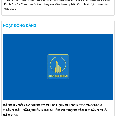
tổ chức của Cảng vụ đường thủy nội địa thành phố Đồng Nai trực thuộc Sở
Xây dựng
HOẠT ĐỘNG ĐẢNG
ĐẢNG ỦY SỞ XÂY DỰNG TỔ CHỨC HỘI NGHỊ SƠ KẾT CÔNG TÁC 6
THÁNG ĐẦU NĂM, TRIỂN KHAI NHIỆM VỤ TRỌNG TÂM 6 THÁNG CUỐI
NĂM 2026