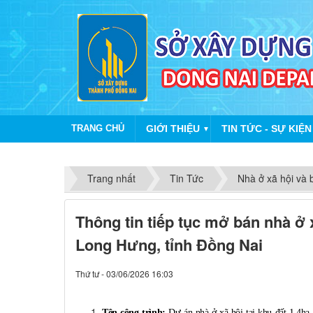
TRANG CHỦ
GIỚI THIỆU
TIN TỨC - SỰ KIỆN
▼
Trang nhất
Tin Tức
Nhà ở xã hội và 
Thông tin tiếp tục mở bán nhà ở 
Long Hưng, tỉnh Đồng Nai
Thứ tư - 03/06/2026 16:03
Tên công trình:
Dự án nhà ở xã hội tại khu đất 1.4ha