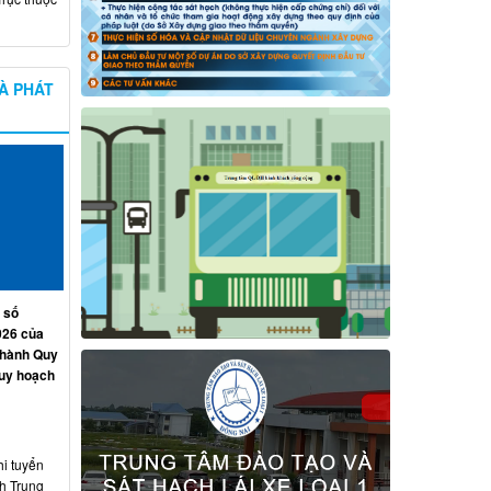
À PHÁT
 số
026 của
 hành Quy
quy hoạch
hi tuyển
nh Trung