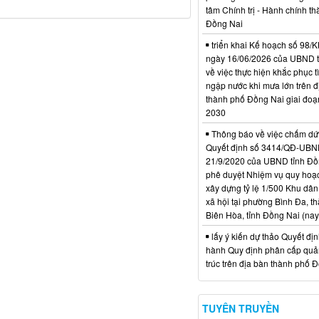
tâm Chính trị - Hành chính t
Đồng Nai
triển khai Kế hoạch số 98
ngày 16/06/2026 của UBND 
về việc thực hiện khắc phục t
ngập nước khi mưa lớn trên đ
thành phố Đồng Nai giai đoạ
2030
Thông báo về việc chấm dứt
Quyết định số 3414/QĐ-UBN
21/9/2020 của UBND tỉnh Đồ
phê duyệt Nhiệm vụ quy hoạch
xây dựng tỷ lệ 1/500 Khu dân
xã hội tại phường Bình Đa, t
Biên Hòa, tỉnh Đồng Nai (nay
lấy ý kiến dự thảo Quyết đị
hành Quy định phân cấp quản
trúc trên địa bàn thành phố 
TUYÊN TRUYỀN