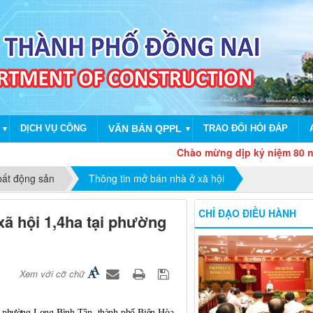
DỊCH VỤ CÔNG
VĂN BẢN QPPL
TRAO ĐỔI HỎI ĐÁP
▼
▼
Chào mừng dịp kỷ niệm 80 năm Các
bất động sản
Thông tin mở bán nhà ở xã hội
CHỈ ĐẠO ĐIỀU HÀNH
xã hội 1,4ha tại phường
Xem với cỡ chữ
, phường Long Bình Tân, thành phố Biên Hòa,