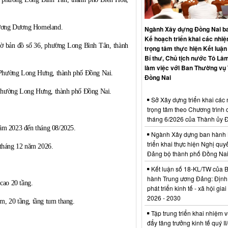
 Dương Homeland.
Ngành Xây dựng Đồng Nai b
Kế hoạch triển khai các nhi
bản đồ số 36, phường Long Bình Tân, thành
trọng tâm thực hiện Kết luận
Bí thư, Chủ tịch nước Tô Lâm
làm việc với Ban Thường vụ
 Long Hưng, thành phố Đồng Nai.
Đồng Nai
ng Long Hưng, thành phố Đồng Nai.
Sở Xây dựng triển khai các
trọng tâm theo Chương trình 
tháng 6/2026 của Thành ủy 
ăm 2023 đến tháng 08/2025.
Ngành Xây dựng ban hành 
triển khai thực hiện Nghị quyế
 tháng
12
năm 2026.
Đảng bộ thành phố Đồng Na
Kết luận số 18-KL/TW của 
hành Trung ương Đảng: Định
0 tầng.
phát triển kinh tế - xã hội gia
2026 - 2030
, tầng tum thang.
Tập trung triển khai nhiệm v
đẩy tăng trưởng kinh tế quý I