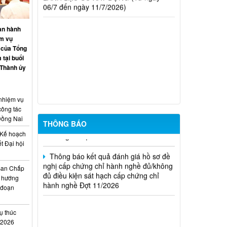
(hoặc không đủ) điều kiện cấp chứng chỉ
hành nghề hoạt động xây dựng (Đợt
20/2026)
an hành
ệm vụ
THÔNG BÁO Về việc kết quả đánh giá
 của Tổng
hồ sơ đề nghị cấp chứng chỉ hành nghề
 tại buổi
đủ (hoặc không đủ) điều kiện sát hạch
 Thành ủy
Đợt 17/2026
Thông báo kết quả đánh giá hồ sơ đề
 nhiệm vụ
nghị cấp chứng chỉ hành nghề đủ/không
công tác
đủ điều kiện sát hạch cấp chứng chỉ
Đồng Nai
hành nghề Đợt 10/2026
THÔNG BÁO
Kế hoạch
Thông báo kết quả đánh giá hồ sơ đề
t Đại hội
nghị cấp chứng chỉ hành nghề đủ/không
i
đủ điều kiện sát hạch cấp chứng chỉ
Ban Chấp
hành nghề Đợt 11/2026
 hướng
i đoạn
ụ thúc
I/2026