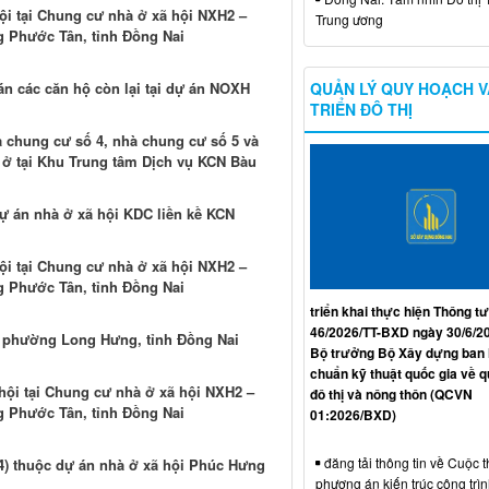
ội tại Chung cư nhà ở xã hội NXH2 –
Trung ương
g Phước Tân, tỉnh Đồng Nai
QUẢN LÝ QUY HOẠCH V
bán các căn hộ còn lại tại dự án NOXH
TRIỂN ĐÔ THỊ
 chung cư số 4, nhà chung cư số 5 và
 ở tại Khu Trung tâm Dịch vụ KCN Bàu
Dự án nhà ở xã hội KDC liền kề KCN
ội tại Chung cư nhà ở xã hội NXH2 –
g Phước Tân, tỉnh Đồng Nai
triển khai thực hiện Thông tư
46/2026/TT-BXD ngày 30/6/2
ại phường Long Hưng, tỉnh Đồng Nai
Bộ trưởng Bộ Xây dựng ban
chuẩn kỹ thuật quốc gia về 
hội tại Chung cư nhà ở xã hội NXH2 –
đô thị và nông thôn (QCVN
g Phước Tân, tỉnh Đồng Nai
01:2026/BXD)
đăng tải thông tin về Cuộc t
 4) thuộc dự án nhà ở xã hội Phúc Hưng
phương án kiến trúc công trì