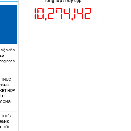
Tổng lượt truy cập
10,274,142
 hiện dân
 số
ồng nhân
I THỰC
26/NĐ-
 KẾT HỢP
IỆC
 CÔNG
I THỰC
26/NĐ-
N CHỨC