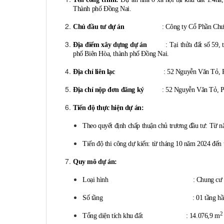
Thành phố Đồng Nai.
Chủ đầu tư dự án
: Công ty Cổ Phần Chương
Địa điểm xây dựng dự án
: Tại thửa đất số 59, tờ 
phố Biên Hòa, thành phố Đồng Nai.
Địa chỉ liên lạc
: 52 Nguyễn Văn Tỏ, Phường
Địa chỉ nộp đơn đăng ký
: 52 Nguyễn Văn Tỏ, Phườ
Tiến độ thực hiện dự án:
Theo
quyết định
chấp thuận chủ trương đầu tư:
Từ n
Tiến
độ thi công dự kiến: từ tháng 10 năm 2024 đến
Quy mô dự án:
Loại hình : Chung cư cao 2
Số tầng : 01 tầng hầm, 20 tầng
2
Tổng diện tích khu đất : 14.076,9 m