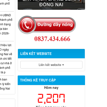
hành phố
/KH-UBND
thành phố
ình trạng
ịa bàn
n 2026-
 hiệu lực
D ngày
LIÊN KẾT WEBSITE
ng Nai về
 chi tiết
 cư nhà ở
Liên kết website
hành phố
 là p
nh ban
THỐNG KÊ TRUY CẬP
 lý kiến
Hôm nay
Đồng Nai
2,207