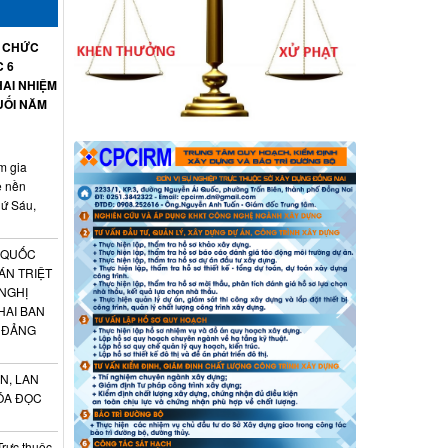
Ổ CHỨC
C 6
AI NHIỆM
UỐI NĂM
m gia
ệ nền
hứ Sáu,
 QUỐC
ÁN TRIỆT
 NGHỊ
HAI BAN
 ĐẢNG
N, LAN
ÓA ĐỌC
Trực thuộc