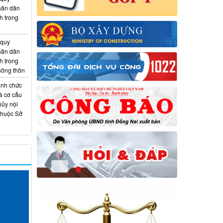
hân dân
h trong
 quy
hân dân
h trong
 nông thôn
ịnh chức
à cơ cấu
hủy nội
thuộc Sở