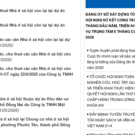
thuê Nhà ở xã hội còn lại tại dự án
ĐẢNG ỦY SỞ XÂY DỰNG T
HỘI NGHỊ SƠ KẾT CÔNG TÁ
thuê Nhà ở xã hội còn lại tại dự án
THÁNG ĐẦU NĂM, TRIỂN KH
VỤ TRỌNG TÂM 6 THÁNG C
2026
án các căn Nhà ở xã hội còn lại tại dự
6/2026)
Tuyên truyền phát động tha
bán, cho thuê các căn Nhà ở xã hội còn
Cuộc thi chính luận về bảo v
/2026)
tảng tư tưởng của Đảng lần t
năm 2026
bán, cho thuê các căn Nhà ở xã hội còn
CV-CT ngày 22/6/2025 của Công ty TNHH
TỔ CHỨC HỘI NGHỊ TOÀN
NGHIÊN CỨU, HỌC TẬP, QU
VÀ TRIỂN KHAI THỰC HIỆN
QUYẾT HỘI NGHỊ LẦN THỨ 
nhà ở xã hội thuộc dự án Khu dân cư
CHẤP HÀNH TRUNG ƯƠNG
phố Đồng Nai do Công ty TNHH Một
KHÓA XIV
8/05/2026)
ĐẨY MẠNH TUYÊN TRUYỀ
à ở xã hội tại Chung cư nhà ở xã hội
TỎA NGÀY SÁCH VÀ VĂN H
cư phường Phước Tân, thành phố Đồng
VIỆT NAM 21/4
Đồng Nai: Tầm nhìn Đô thị 