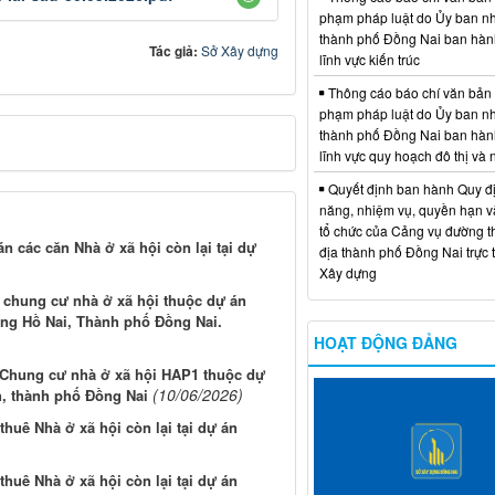
phạm pháp luật do Ủy ban n
thành phố Đồng Nai ban hàn
Tác giả:
Sở Xây dựng
lĩnh vực kiến trúc
Thông cáo báo chí văn bản
phạm pháp luật do Ủy ban n
thành phố Đồng Nai ban hàn
lĩnh vực quy hoạch đô thị và
Quyết định ban hành Quy đ
năng, nhiệm vụ, quyền hạn v
tổ chức của Cảng vụ đường t
án các căn Nhà ở xã hội còn lại tại dự
địa thành phố Đồng Nai trực 
Xây dựng
 chung cư nhà ở xã hội thuộc dự án
ờng Hồ Nai, Thành phố Đồng Nai.
HOẠT ĐỘNG ĐẢNG
 Chung cư nhà ở xã hội HAP1 thuộc dự
(10/06/2026)
, thành phố Đồng Nai
thuê Nhà ở xã hội còn lại tại dự án
thuê Nhà ở xã hội còn lại tại dự án