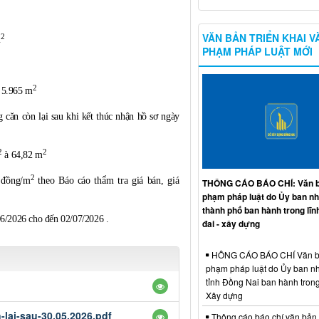
VĂN BẢN TRIỂN KHAI V
2
m
PHẠM PHÁP LUẬT MỚI
2
5.965 m
còn lại sau khi kết thúc nhận hồ sơ ngày
2
2
à
64,82 m
2
 đồng/m
theo Báo cáo thẩm tra giá bán, giá
THÔNG CÁO BÁO CHÍ: Văn b
phạm pháp luật do Ủy ban n
thành phố ban hành trong lĩn
/2026 cho đến 02/07/2026 .
đai - xây dựng
HÔNG CÁO BÁO CHÍ Văn b
phạm pháp luật do Ủy ban n
tỉnh Đồng Nai ban hành trong
Xây dựng
lai-sau-30.05.2026.pdf
Thông cáo báo chí văn bản