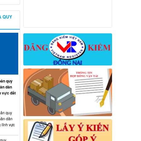
À QUY
ản quy
hân dân
h vực đất
ản quy
hân dân
 lĩnh vực
 quy