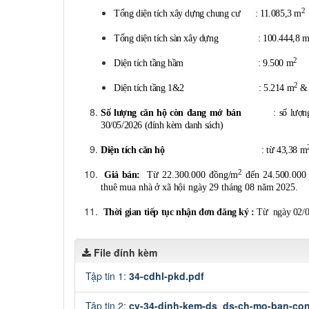
2
Tổng diện tích xây dựng chung cư : 11.085,3 m
Tổng diện tích sàn xây dựng : 100.444,8 
2
Diện tích tầng hầm : 9.500 m
2
Diện tích tầng 1&2 : 5.214 m
& 
Số lượng căn hộ còn đang mở bán
: số lượng căn 
30/05/2026 (đính kèm danh sách)
Diện tích căn hộ
: từ 43,38 m
2
Giá bán:
Từ 22.300.000 đồng/m
đến 24.500.000
thuê mua nhà ở xã hội ngày 29 tháng 08 năm 2025.
Thời gian tiếp tục nhận đơn đăng ký :
Từ ngày 02/06
File đính kèm
Tập tin 1:
34-cdhl-pkd.pdf
Tập tin 2:
cv-34-dinh-kem-ds_ds-ch-mo-ban-con-