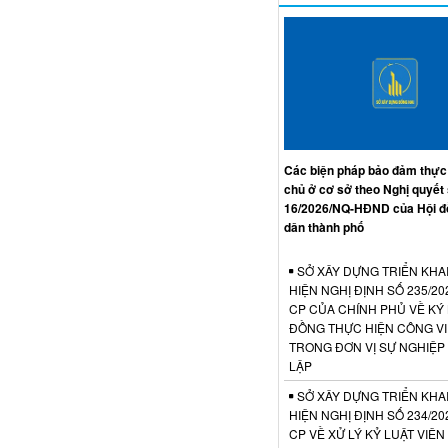
Các biện pháp bảo đảm thực
chủ ở cơ sở theo Nghị quyết
16/2026/NQ-HĐND của Hội đ
dân thành phố
SỞ XÂY DỰNG TRIỂN KHA
HIỆN NGHỊ ĐỊNH SỐ 235/20
CP CỦA CHÍNH PHỦ VỀ KÝ
ĐỒNG THỰC HIỆN CÔNG V
TRONG ĐƠN VỊ SỰ NGHIỆP
LẬP
SỞ XÂY DỰNG TRIỂN KHA
HIỆN NGHỊ ĐỊNH SỐ 234/20
CP VỀ XỬ LÝ KỶ LUẬT VIÊ