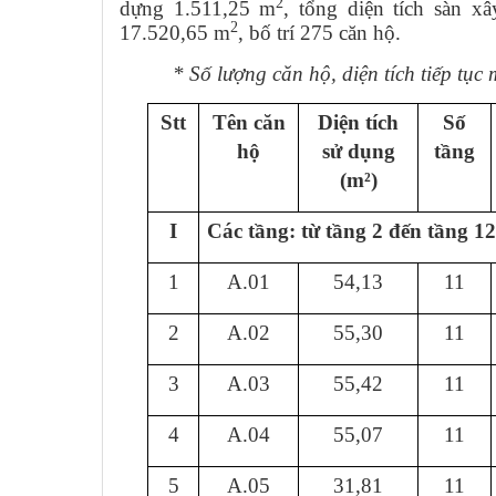
2
dựng 1.511,25 m
, tổng diện tích sàn 
2
17.520,65 m
, bố trí 275 căn hộ.
* Số lượng căn hộ, diện tích tiếp tục
Stt
Tên căn
Diện tích
Số
hộ
sử dụng
tầng
(m²)
I
Các tầng: từ tầng 2 đến tầng 1
1
A.01
54,13
11
2
A.02
55,30
11
3
A.03
55,42
11
4
A.04
55,07
11
5
A.05
31,81
11