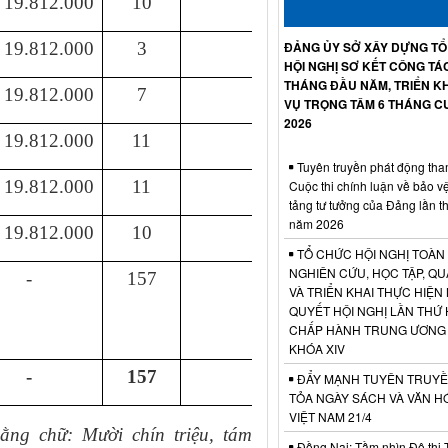
19.812.000
1
0
ĐẢNG ỦY SỞ XÂY DỰNG T
19.812.000
3
HỘI NGHỊ SƠ KẾT CÔNG TÁ
THÁNG ĐẦU NĂM, TRIỂN KH
19.812.000
7
VỤ TRỌNG TÂM 6 THÁNG C
2026
19.812.000
11
Tuyên truyền phát động tha
19.812.000
11
Cuộc thi chính luận về bảo v
tảng tư tưởng của Đảng lần t
năm 2026
19.812.000
1
0
TỔ CHỨC HỘI NGHỊ TOÀN
NGHIÊN CỨU, HỌC TẬP, QU
-
157
VÀ TRIỂN KHAI THỰC HIỆN
QUYẾT HỘI NGHỊ LẦN THỨ 
CHẤP HÀNH TRUNG ƯƠNG
KHÓA XIV
-
157
ĐẨY MẠNH TUYÊN TRUYỀ
TỎA NGÀY SÁCH VÀ VĂN H
VIỆT NAM 21/4
ằng chữ: Mười chín triệu, tám
Đồng Nai: Tầm nhìn Đô thị 