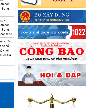
hân dân
h trong
 quy
hân dân
h trong
 nông thôn
ịnh chức
à cơ cấu
hủy nội
thuộc Sở