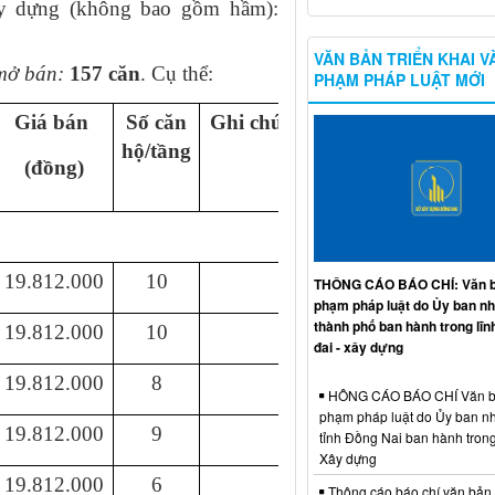
xây dựng (không bao gồm hầm):
VĂN BẢN TRIỂN KHAI V
 mở bán:
157 căn
. Cụ thể:
PHẠM PHÁP LUẬT MỚI
Giá bán
Số căn
Ghi chú
hộ
/tầng
(đồng)
2
19.812.000
1
0
THÔNG CÁO BÁO CHÍ: Văn b
phạm pháp luật do Ủy ban n
thành phố ban hành trong lĩn
19.812.000
1
0
đai - xây dựng
19.812.000
8
HÔNG CÁO BÁO CHÍ Văn b
phạm pháp luật do Ủy ban n
19.812.000
9
tỉnh Đồng Nai ban hành trong
Xây dựng
19.812.000
6
Thông cáo báo chí văn bản