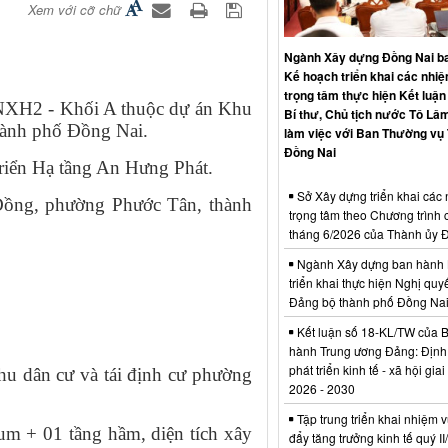
Xem với cỡ chữ
Ngành Xây dựng Đồng Nai b
Kế hoạch triển khai các nhi
trọng tâm thực hiện Kết luận
 NXH2 - Khối A thuộc dự án Khu
Bí thư, Chủ tịch nước Tô Lâm
hành phố Đồng Nai.
làm việc với Ban Thường vụ
Đồng Nai
triển Hạ tầng An Hưng Phát.
Sở Xây dựng triển khai các
Đồng, phường Phước Tân, thành
trọng tâm theo Chương trình 
tháng 6/2026 của Thành ủy 
Ngành Xây dựng ban hành 
triển khai thực hiện Nghị quyế
Đảng bộ thành phố Đồng Na
Kết luận số 18-KL/TW của 
hành Trung ương Đảng: Định
phát triển kinh tế - xã hội gia
hu dân cư và tái định cư phường
2026 - 2030
Tập trung triển khai nhiệm v
um + 01 tầng hầm, diện tích xây
đẩy tăng trưởng kinh tế quý I