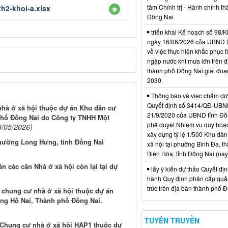
tâm Chính trị - Hành chính t
h2-khoi-a.xlsx
Đồng Nai
triển khai Kế hoạch số 98
ngày 16/06/2026 của UBND 
về việc thực hiện khắc phục t
ngập nước khi mưa lớn trên đ
thành phố Đồng Nai giai đoạ
2030
Thông báo về việc chấm dứt
Quyết định số 3414/QĐ-UBN
nhà ở xã hội thuộc dự án Khu dân cư
21/9/2020 của UBND tỉnh Đồ
phố Đồng Nai do Công ty TNHH Một
phê duyệt Nhiệm vụ quy hoạch
8/05/2026)
xây dựng tỷ lệ 1/500 Khu dân
 phường Long Hưng, tỉnh Đồng Nai
xã hội tại phường Bình Đa, t
Biên Hòa, tỉnh Đồng Nai (nay
án các căn Nhà ở xã hội còn lại tại dự
lấy ý kiến dự thảo Quyết đị
hành Quy định phân cấp quản
trúc trên địa bàn thành phố 
 chung cư nhà ở xã hội thuộc dự án
ờng Hồ Nai, Thành phố Đồng Nai.
TUYÊN TRUYỀN
 Chung cư nhà ở xã hội HAP1 thuộc dự