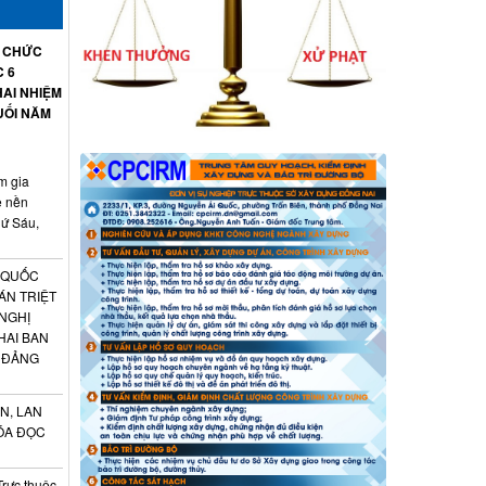
Ổ CHỨC
C 6
AI NHIỆM
UỐI NĂM
m gia
ệ nền
hứ Sáu,
 QUỐC
ÁN TRIỆT
 NGHỊ
HAI BAN
 ĐẢNG
N, LAN
ÓA ĐỌC
Trực thuộc