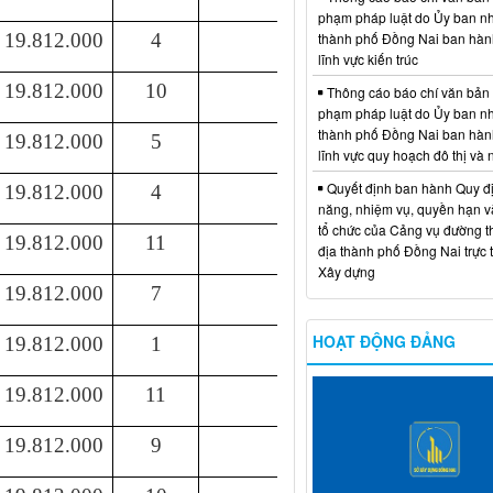
phạm pháp luật do Ủy ban n
thành phố Đồng Nai ban hàn
19.812.000
4
lĩnh vực kiến trúc
19.812.000
1
0
Thông cáo báo chí văn bản
phạm pháp luật do Ủy ban n
thành phố Đồng Nai ban hàn
19.812.000
5
lĩnh vực quy hoạch đô thị và
Quyết định ban hành Quy đ
19.812.000
4
năng, nhiệm vụ, quyền hạn v
tổ chức của Cảng vụ đường t
19.812.000
11
địa thành phố Đồng Nai trực 
Xây dựng
19.812.000
7
HOẠT ĐỘNG ĐẢNG
19.812.000
1
19.812.000
11
19.812.000
9