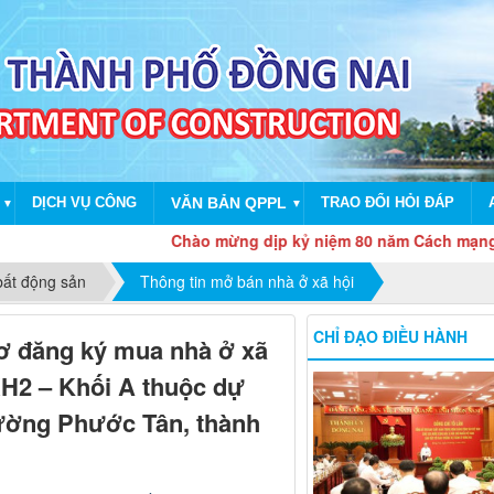
DỊCH VỤ CÔNG
VĂN BẢN QPPL
TRAO ĐỔI HỎI ĐÁP
▼
▼
Chào mừng dịp kỷ niệm 80 năm Cách mạng tháng T
bất động sản
Thông tin mở bán nhà ở xã hội
CHỈ ĐẠO ĐIỀU HÀNH
sơ đăng ký mua nhà ở xã
XH2 – Khối A thuộc dự
hường Phước Tân, thành