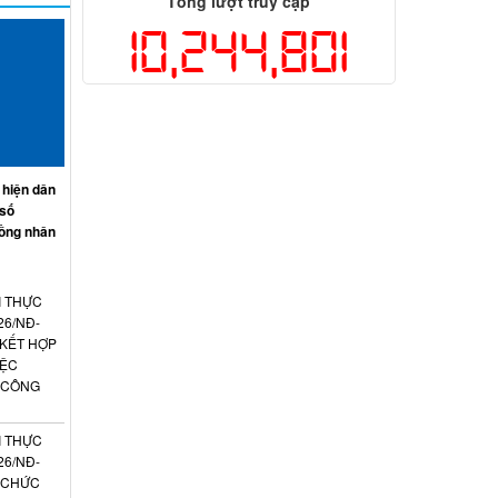
Tổng lượt truy cập
10,244,801
 hiện dân
 số
ồng nhân
I THỰC
26/NĐ-
 KẾT HỢP
IỆC
 CÔNG
I THỰC
26/NĐ-
N CHỨC