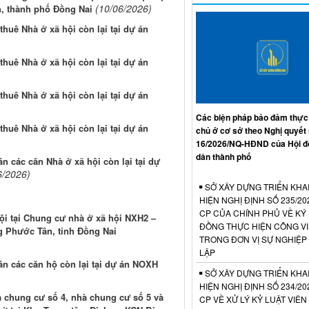
(10/06/2026)
, thành phố Đồng Nai
thuê Nhà ở xã hội còn lại tại dự án
thuê Nhà ở xã hội còn lại tại dự án
thuê Nhà ở xã hội còn lại tại dự án
Các biện pháp bảo đảm thực
thuê Nhà ở xã hội còn lại tại dự án
chủ ở cơ sở theo Nghị quyết
16/2026/NQ-HĐND của Hội đ
dân thành phố
án các căn Nhà ở xã hội còn lại tại dự
6/2026)
SỞ XÂY DỰNG TRIỂN KHA
HIỆN NGHỊ ĐỊNH SỐ 235/20
CP CỦA CHÍNH PHỦ VỀ KÝ
ội tại Chung cư nhà ở xã hội NXH2 –
ĐỒNG THỰC HIỆN CÔNG V
g Phước Tân, tỉnh Đồng Nai
TRONG ĐƠN VỊ SỰ NGHIỆP
LẬP
bán các căn hộ còn lại tại dự án NOXH
SỞ XÂY DỰNG TRIỂN KHA
HIỆN NGHỊ ĐỊNH SỐ 234/20
 chung cư số 4, nhà chung cư số 5 và
CP VỀ XỬ LÝ KỶ LUẬT VIÊ