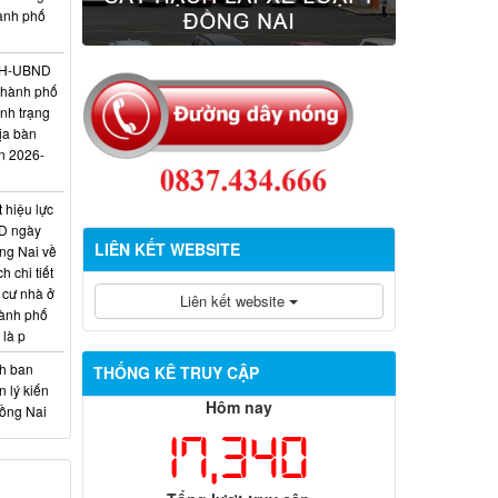
hành phố
/KH-UBND
thành phố
ình trạng
ịa bàn
n 2026-
 hiệu lực
D ngày
LIÊN KẾT WEBSITE
ng Nai về
 chi tiết
 cư nhà ở
Liên kết website
hành phố
 là p
nh ban
THỐNG KÊ TRUY CẬP
 lý kiến
Hôm nay
Đồng Nai
17,340