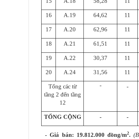
1
5
A.18
58,28
11
1
6
A.19
64,62
11
17
A.20
62,96
11
18
A.21
61,51
11
19
A.22
30,37
11
2
0
A.24
31,56
11
-
Tổng các từ
-
tầng 2 đến tầng
12
TỔNG CỘNG
-
-
2
- Giá bán: 19.812.000 đồng/m
.
(B