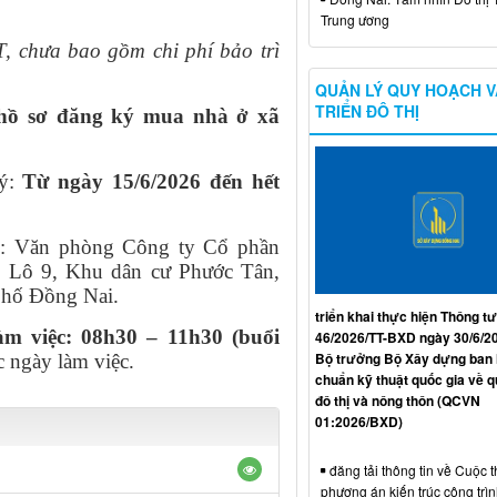
Trung ương
 chưa bao gồm chi phí bảo trì
QUẢN LÝ QUY HOẠCH V
TRIỂN ĐÔ THỊ
n hồ sơ đăng ký mua nhà ở xã
ký:
Từ ngày 15/6/2026 đến hết
ký: Văn phòng Công ty Cổ phần
ỉ: Lô 9, Khu dân cư Phước Tân,
phố Đồng Nai.
triển khai thực hiện Thông tư
àm việc: 08h30 – 11h30 (buổi
46/2026/TT-BXD ngày 30/6/2
Bộ trưởng Bộ Xây dựng ban
c ngày làm việc.
chuẩn kỹ thuật quốc gia về 
đô thị và nông thôn (QCVN
01:2026/BXD)
đăng tải thông tin về Cuộc t
phương án kiến trúc công trì