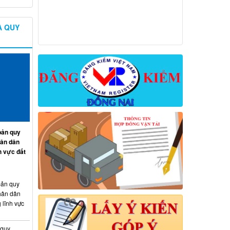
À QUY
ản quy
hân dân
h vực đất
ản quy
hân dân
 lĩnh vực
 quy