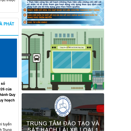
À PHÁT
 số
026 của
 hành Quy
quy hoạch
hi tuyển
nh Trung