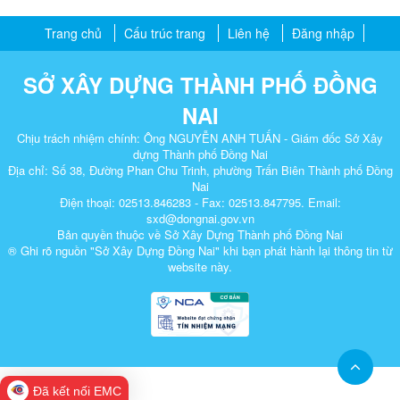
Trang chủ
Cấu trúc trang
Liên hệ
Đăng nhập
SỞ XÂY DỰNG THÀNH PHỐ ĐỒNG
NAI
Chịu trách nhiệm chính: Ông NGUYỄN ANH TUẤN - Giám đốc Sở Xây
dựng Thành phố Đồng Nai
Địa chỉ: Số 38, Đường Phan Chu Trinh, phường Trấn Biên Thành phố Đồng
Nai
Điện thoại: 02513.846283 - Fax: 02513.847795. Email:
sxd@dongnai.gov.vn
Bản quyền thuộc về Sở Xây Dựng Thành phố Đồng Nai
® Ghi rõ nguồn "Sở Xây Dựng Đồng Nai" khi bạn phát hành lại thông tin từ
website này.​
Đã kết nối EMC