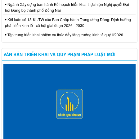
Ngành Xây dựng ban hành Kế hoạch triển khai thực hiện Nghị quyết Đại
hội Đảng bộ thành phố Đồng Nai
Kết luận số 18-KL/TW của Ban Chấp hành Trung ương Đảng: Định hướng
phát triển kinh tế - xã hội giai đoạn 2026 - 2030
Tập trung triển khai nhiệm vụ thúc đẩy tăng trưởng kinh tế quý II/2026
VĂN BẢN TRIỂN KHAI VÀ QUY PHẠM PHÁP LUẬT MỚI