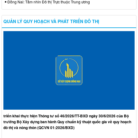
Đồng Nai: Tầm nhìn Đô thị Trực thuộc Trung ương
QUẢN LÝ QUY HOẠCH VÀ PHÁT TRIỂN ĐÔ THỊ
triển khai thực hiện Thông tư số 46/2026/TT-BXD ngày 30/6/2026 của Bộ
trưởng Bộ Xây dựng ban hành Quy chuẩn kỹ thuật quốc gia về quy hoạch
đô thị và nông thôn (QCVN 01:2026/BXD)