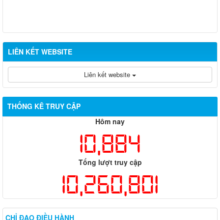
LIÊN KẾT WEBSITE
Liên kết website
THỐNG KÊ TRUY CẬP
Hôm nay
10,884
Tổng lượt truy cập
10,260,801
CHỈ ĐẠO ĐIỀU HÀNH