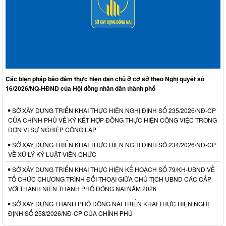
Các biện pháp bảo đảm thực hiện dân chủ ở cơ sở theo Nghị quyết số
16/2026/NQ-HĐND của Hội đồng nhân dân thành phố
SỞ XÂY DỰNG TRIỂN KHAI THỰC HIỆN NGHỊ ĐỊNH SỐ 235/2026/NĐ-CP
CỦA CHÍNH PHỦ VỀ KÝ KẾT HỢP ĐỒNG THỰC HIỆN CÔNG VIỆC TRONG
ĐƠN VỊ SỰ NGHIỆP CÔNG LẬP
SỞ XÂY DỰNG TRIỂN KHAI THỰC HIỆN NGHỊ ĐỊNH SỐ 234/2026/NĐ-CP
VỀ XỬ LÝ KỶ LUẬT VIÊN CHỨC
SỞ XÂY DỰNG TRIỂN KHAI THỰC HIỆN KẾ HOẠCH SỐ 79/KH-UBND VỀ
TỔ CHỨC CHƯƠNG TRÌNH ĐỐI THOẠI GIỮA CHỦ TỊCH UBND CÁC CẤP
VỚI THANH NIÊN THÀNH PHỐ ĐỒNG NAI NĂM 2026
SỞ XÂY DỰNG THÀNH PHỐ ĐỒNG NAI TRIỂN KHAI THỰC HIỆN NGHỊ
ĐỊNH SỐ 258/2026/NĐ-CP CỦA CHÍNH PHỦ