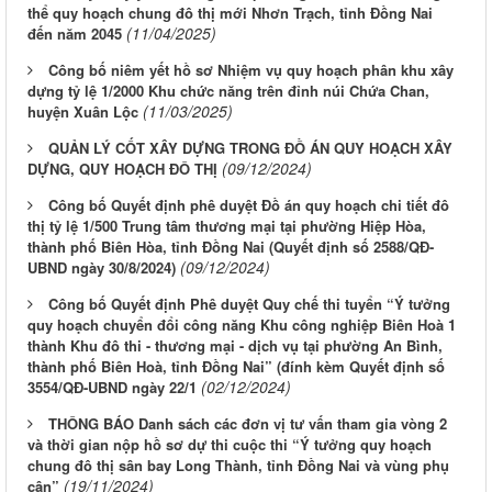
thể quy hoạch chung đô thị mới Nhơn Trạch, tỉnh Đồng Nai
(11/04/2025)
đến năm 2045
Công bố niêm yết hồ sơ Nhiệm vụ quy hoạch phân khu xây
dựng tỷ lệ 1/2000 Khu chức năng trên đỉnh núi Chứa Chan,
(11/03/2025)
huyện Xuân Lộc
QUẢN LÝ CỐT XÂY DỰNG TRONG ĐỒ ÁN QUY HOẠCH XÂY
(09/12/2024)
DỰNG, QUY HOẠCH ĐÔ THỊ
Công bố Quyết định phê duyệt Đồ án quy hoạch chi tiết đô
thị tỷ lệ 1/500 Trung tâm thương mại tại phường Hiệp Hòa,
thành phố Biên Hòa, tỉnh Đồng Nai (Quyết định số 2588/QĐ-
(09/12/2024)
UBND ngày 30/8/2024)
Công bố Quyết định Phê duyệt Quy chế thi tuyển “Ý tưởng
quy hoạch chuyển đổi công năng Khu công nghiệp Biên Hoà 1
thành Khu đô thi - thương mại - dịch vụ tại phường An Bình,
thành phố Biên Hoà, tỉnh Đồng Nai” (đính kèm Quyết định số
(02/12/2024)
3554/QĐ-UBND ngày 22/1
THÔNG BÁO Danh sách các đơn vị tư vấn tham gia vòng 2
và thời gian nộp hồ sơ dự thi cuộc thi “Ý tưởng quy hoạch
chung đô thị sân bay Long Thành, tỉnh Đồng Nai và vùng phụ
(19/11/2024)
cận”