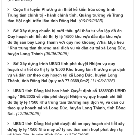
Cuộc thi tuyển Phương án thiết kế kiến trúc công trình
Trung tâm chính trị - hành chính tính, Quảng trường và Trung
(06/06/2025)
tâm Hội nghị triển lãm tính Đồng Nai.
Sở Xây dựng chuẩn bị mời thầu gói thầu tư vấn lập đồ án
Quy hoạch chi tiết đô thị tỷ lệ 1/500 khu vực đắc địa khu vực
đô thị sân bay Long Thành với quy mô khoảng 77ha. Mục tiêu
“Khu trung tâm thương mại dịch vụ và dân cư tại xã Long Đức,
(09/06/2025)
huyện Long Thành
Sở Xây dựng trình UBND tỉnh phê duyệt Nhiệm vụ quy
hoạch chi tiết đô thị tỷ lệ 1/500 Khu trung tâm thương mại dịch
vụ và dân cư theo quy hoạch tại xã Long Đức, huyện Long
(11/06/2025)
Thành, tỉnh Đồng Nai (quy mô 77.0369,0m2)
UBND tỉnh Đồng Nai ban hành Quyết định số 1885/QĐ-UBND
ngày 10/6/2025 về việc phê duyệt Nhiệm vụ quy hoạch chi tiết
đô thị tỷ lệ 1/500 Khu trung tâm thương mại dịch vụ và dân cư
theo quy hoạch tại xã Long Đức, huyện Long Thành, tỉnh Đồng
(12/06/2025)
Nai.
UBND tỉnh Đồng Nai phê duyệt đồ án quy hoạch chi tiết xây
dựng tỷ lệ 1/500 Nhà máy xử lý rác thải sinh hoạt phát điện tại
(13/06/2025)
xã Vĩnh Tân, huyện Vĩnh Cửu.