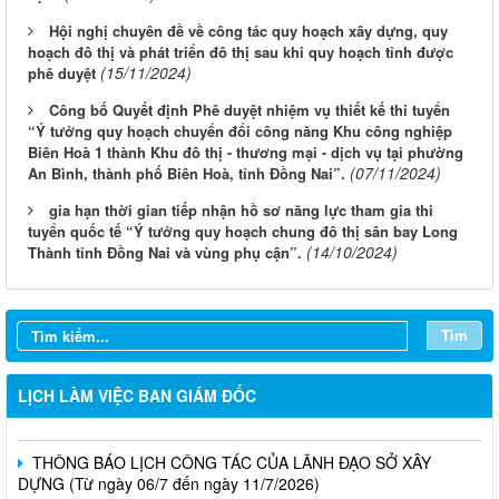
Hội nghị chuyên đề về công tác quy hoạch xây dựng, quy
hoạch đô thị và phát triển đô thị sau khi quy hoạch tỉnh được
(15/11/2024)
phê duyệt
Công bố Quyết định Phê duyệt nhiệm vụ thiết kế thi tuyển
“Ý tưởng quy hoạch chuyển đổi công năng Khu công nghiệp
Biên Hoà 1 thành Khu đô thị - thương mại - dịch vụ tại phường
(07/11/2024)
An Bình, thành phố Biên Hoà, tỉnh Đồng Nai”.
gia hạn thời gian tiếp nhận hồ sơ năng lực tham gia thi
tuyển quốc tế “Ý tưởng quy hoạch chung đô thị sân bay Long
(14/10/2024)
Thành tỉnh Đồng Nai và vùng phụ cận”.
LỊCH CÔNG TÁC CỦA LÃNH ĐẠO SỞ XÂY DỰNG (Từ ngày
03/8 đến ngày 08/8/2026)
THÔNG BÁO LỊCH CÔNG TÁC CỦA LÃNH ĐẠO SỞ XÂY
Tìm
DỰNG (Từ ngày 27/7 đến ngày 31/7/2026)
THÔNG BÁO LỊCH CÔNG TÁC CỦA LÃNH ĐẠO SỞ XÂY
LỊCH LÀM VIỆC BAN GIÁM ĐỐC
DỰNG (Từ ngày 20/7 đến ngày 25/7/2026)
THÔNG BÁO LỊCH CÔNG TÁC CỦA LÃNH ĐẠO SỞ XÂY
DỰNG (Từ ngày 06/7 đến ngày 11/7/2026)