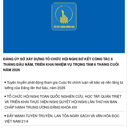
ĐẢNG ỦY SỞ XÂY DỰNG TỔ CHỨC HỘI NGHỊ SƠ KẾT CÔNG TÁC 6
THÁNG ĐẦU NĂM, TRIỂN KHAI NHIỆM VỤ TRỌNG TÂM 6 THÁNG CUỐI
NĂM 2026
Tuyên truyền phát động tham gia Cuộc thi chính luận về bảo vệ nền tảng tư
tưởng của Đảng lần thứ Sáu, năm 2026
TỔ CHỨC HỘI NGHỊ TOÀN QUỐC NGHIÊN CỨU, HỌC TẬP, QUÁN TRIỆT
VÀ TRIỂN KHAI THỰC HIỆN NGHỊ QUYẾT HỘI NGHỊ LẦN THỨ HAI BAN
CHẤP HÀNH TRUNG ƯƠNG ĐẢNG KHÓA XIV
ĐẨY MẠNH TUYÊN TRUYỀN, LAN TỎA NGÀY SÁCH VÀ VĂN HÓA ĐỌC
VIỆT NAM 21/4