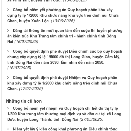
Công bố niêm yết phương án Quy hoạch phân khu xây
dựng tỷ lệ 1/2000 Khu chức năng khu vực trên đỉnh núi Chứa
(13/06/2025)
Chan, huyện Xuân Lộc.
Đăng tải thông tin mời quan tâm đến cuộc thi tuyển phương
án kiến trúc Khu Trung tâm chính trị - hành chính tỉnh Đồng
(16/07/2025)
Nai
Công bố quyết định phê duyệt Điều chỉnh cục bộ quy hoạch
chung xây dựng tỷ lệ 1/5000 đô thị Long Giao, huyện Cẩm Mỹ,
tỉnh Đồng Nai đến năm 2030, tầm nhìn đến năm 2050.
(16/07/2025)
Công bố quyết định phê duyệt Nhiệm vụ Quy hoạch phân
khu xây dựng tỷ lệ 1/2000 khu chức năng trên đỉnh núi Chứa
(17/07/2025)
Chan.
Những tin cũ hơn
Công bố niêm yết nhiệm vụ Quy hoạch chi tiết đô thị tỷ lệ
1/500 Khu trung tâm thương mại dịch vụ và dân cư tại xã Long
(27/05/2025)
Đức, huyện Long Thành, tỉnh Đồng Nai
Niêm yết lấy ý kiến công khai phương án Điều chỉnh tổng