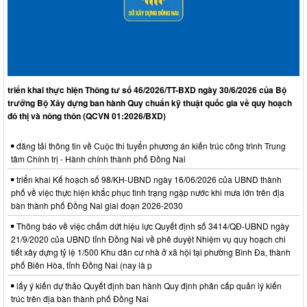
triển khai thực hiện Thông tư số 46/2026/TT-BXD ngày 30/6/2026 của Bộ
trưởng Bộ Xây dựng ban hành Quy chuẩn kỹ thuật quốc gia về quy hoạch
đô thị và nông thôn (QCVN 01:2026/BXD)
đăng tải thông tin về Cuộc thi tuyển phương án kiến trúc công trình Trung
tâm Chính trị - Hành chính thành phố Đồng Nai
triển khai Kế hoạch số 98/KH-UBND ngày 16/06/2026 của UBND thành
phố về việc thực hiện khắc phục tình trạng ngập nước khi mưa lớn trên địa
bàn thành phố Đồng Nai giai đoạn 2026-2030
Thông báo về việc chấm dứt hiệu lực Quyết định số 3414/QĐ-UBND ngày
21/9/2020 của UBND tỉnh Đồng Nai về phê duyệt Nhiệm vụ quy hoạch chi
tiết xây dựng tỷ lệ 1/500 Khu dân cư nhà ở xã hội tại phường Bình Đa, thành
phố Biên Hòa, tỉnh Đồng Nai (nay là p
lấy ý kiến dự thảo Quyết định ban hành Quy định phân cấp quản lý kiến
trúc trên địa bàn thành phố Đồng Nai