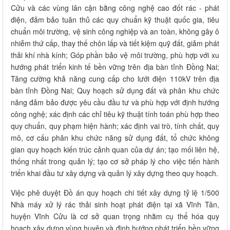
Cửu và các vùng lân cận bằng công nghệ cao đốt rác - phát
điện, đảm bảo tuân thủ các quy chuẩn kỹ thuật quốc gia, tiêu
chuẩn môi trường, vệ sinh công nghiệp và an toàn, không gây ô
nhiễm thứ cấp, thay thế chôn lấp và tiết kiệm quỹ đất, giảm phát
thải khí nhà kính; Góp phần bảo vệ môi trường, phù hợp với xu
hướng phát triển kinh tế bền vững trên địa bàn tỉnh Đồng Nai;
Tăng cường khả năng cung cấp cho lưới điện 110kV trên địa
bàn tỉnh Đồng Nai; Quy hoạch sử dụng đất và phân khu chức
năng đảm bảo được yêu cầu đầu tư và phù hợp với định hướng
công nghệ; xác định các chỉ tiêu kỹ thuật tính toán phù hợp theo
quy chuẩn, quy phạm hiện hành; xác định vai trò, tính chất, quy
mô, cơ cấu phân khu chức năng sử dụng đất, tổ chức không
gian quy hoạch kiến trúc cảnh quan của dự án; tạo mối liên hệ,
thống nhất trong quản lý; tạo cơ sở pháp lý cho việc tiến hành
triển khai đầu tư xây dựng và quản lý xây dựng theo quy hoạch.
Việc phê duyệt Đồ án quy hoạch chi tiết xây dựng tỷ lệ 1/500
Nhà máy xử lý rác thải sinh hoạt phát điện tại xã Vĩnh Tân,
huyện Vĩnh Cửu là cơ sở quan trọng nhằm cụ thể hóa quy
hoạch xây dựng vùng huyện và định hướng phát triển bền vững