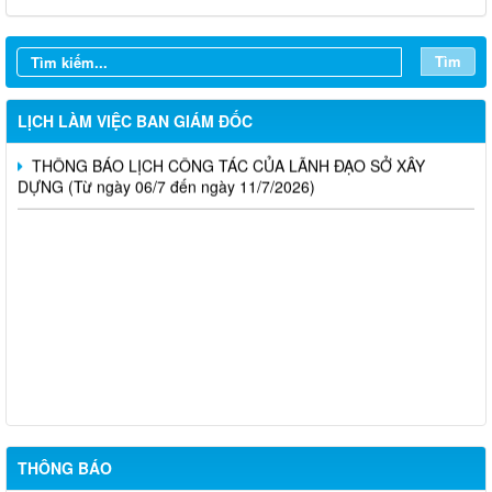
THÔNG BÁO LỊCH CÔNG TÁC CỦA LÃNH ĐẠO SỞ XÂY
DỰNG (Từ ngày 27/7 đến ngày 31/7/2026)
Tìm
THÔNG BÁO LỊCH CÔNG TÁC CỦA LÃNH ĐẠO SỞ XÂY
DỰNG (Từ ngày 20/7 đến ngày 25/7/2026)
LỊCH LÀM VIỆC BAN GIÁM ĐỐC
THÔNG BÁO LỊCH CÔNG TÁC CỦA LÃNH ĐẠO SỞ XÂY
DỰNG (Từ ngày 06/7 đến ngày 11/7/2026)
Thông báo Kết quả đánh giá hồ sơ đủ (hoặc không đủ) điều
kiện cấp chứng chỉ hành nghề hoạt động xây dựng (Đợt 20/2026)
THÔNG BÁO Về việc kết quả đánh giá hồ sơ đề nghị cấp
chứng chỉ hành nghề đủ (hoặc không đủ) điều kiện sát hạch Đợt
17/2026
Thông báo kết quả đánh giá hồ sơ đề nghị cấp chứng chỉ hành
nghề đủ/không đủ điều kiện sát hạch cấp chứng chỉ hành nghề
Đợt 10/2026
THÔNG BÁO
Thông báo kết quả đánh giá hồ sơ đề nghị cấp chứng chỉ hành