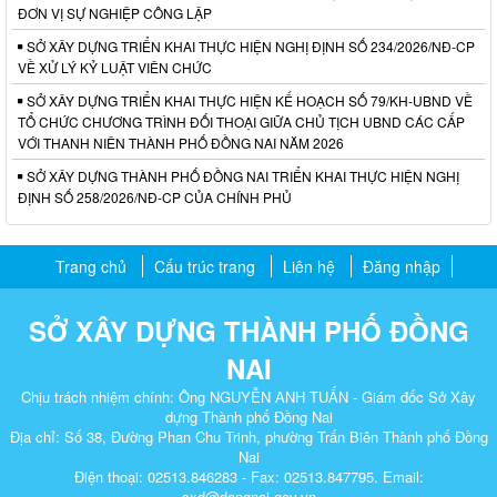
ĐƠN VỊ SỰ NGHIỆP CÔNG LẬP
SỞ XÂY DỰNG TRIỂN KHAI THỰC HIỆN NGHỊ ĐỊNH SỐ 234/2026/NĐ-CP
VỀ XỬ LÝ KỶ LUẬT VIÊN CHỨC
SỞ XÂY DỰNG TRIỂN KHAI THỰC HIỆN KẾ HOẠCH SỐ 79/KH-UBND VỀ
TỔ CHỨC CHƯƠNG TRÌNH ĐỐI THOẠI GIỮA CHỦ TỊCH UBND CÁC CẤP
VỚI THANH NIÊN THÀNH PHỐ ĐỒNG NAI NĂM 2026
SỞ XÂY DỰNG THÀNH PHỐ ĐỒNG NAI TRIỂN KHAI THỰC HIỆN NGHỊ
ĐỊNH SỐ 258/2026/NĐ-CP CỦA CHÍNH PHỦ
Trang chủ
Cấu trúc trang
Liên hệ
Đăng nhập
SỞ XÂY DỰNG THÀNH PHỐ ĐỒNG
NAI
Chịu trách nhiệm chính: Ông NGUYỄN ANH TUẤN - Giám đốc Sở Xây
dựng Thành phố Đồng Nai
Địa chỉ: Số 38, Đường Phan Chu Trinh, phường Trấn Biên Thành phố Đồng
Nai
Điện thoại: 02513.846283 - Fax: 02513.847795. Email:
sxd@dongnai.gov.vn