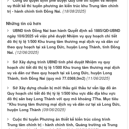
Công bố quyết định phê duyệt Quy chế thi tuyển và Nhiệm
vụ thiết kế thi tuyển phương án kiến trúc khu Trung tâm chính
(18/08/2025)
trị - hành chính tỉnh Đồng Nai.
Những tin cũ hơn
UBND tỉnh Đồng Nai ban hành Quyết định số 1885/QĐ-UBND
ngày 10/6/2025 về việc phê duyệt Nhiệm vụ quy hoạch chi tiết
đô thị tỷ lệ 1/500 Khu trung tâm thương mại dịch vụ và dân cư
theo quy hoạch tại xã Long Đức, huyện Long Thành, tỉnh Đồng
(12/06/2025)
Nai.
Sở Xây dựng trình UBND tỉnh phê duyệt Nhiệm vụ quy
hoạch chi tiết đô thị tỷ lệ 1/500 Khu trung tâm thương mại dịch
vụ và dân cư theo quy hoạch tại xã Long Đức, huyện Long
(11/06/2025)
Thành, tỉnh Đồng Nai (quy mô 77.0369,0m2)
Sở Xây dựng chuẩn bị mời thầu gói thầu tư vấn lập đồ án
Quy hoạch chi tiết đô thị tỷ lệ 1/500 khu vực đắc địa khu vực
đô thị sân bay Long Thành với quy mô khoảng 77ha. Mục tiêu
“Khu trung tâm thương mại dịch vụ và dân cư tại xã Long Đức,
(09/06/2025)
huyện Long Thành
Cuộc thi tuyển Phương án thiết kế kiến trúc công trình
Trung tâm chính trị - hành chính tính, Quảng trường và Trung