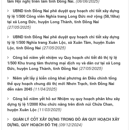
(06/06/2025)
tâm Hội nghị triển lãm tính Đồng Nai.
UBND tỉnh Đồng Nai phê duyệt quy hoạch chi tiết xây dựng
tỷ lệ 1/500 Công viên Nghĩa trang Long Đức mở rộng (58,16ha)
tại xã Long Đức, huyện Long Thành, tỉnh Đồng Nai
(27/05/2025)
UBND tỉnh Đồng Nai phê duyệt quy hoạch chi tiết xây dựng
tỷ lệ 1/500 Nghĩa trang Xuân Lộc, xã Xuân Tâm, huyện Xuân
(27/05/2025)
Lộc, tỉnh Đồng Nai
Công bố niêm yết nhiệm vụ Quy hoạch chi tiết đô thị tỷ lệ
1/500 Khu trung tâm thương mại dịch vụ và dân cư tại xã Long
(27/05/2025)
Đức, huyện Long Thành, tỉnh Đồng Nai
Niêm yết lấy ý kiến công khai phương án Điều chỉnh tổng
thể quy hoạch chung đô thị mới Nhơn Trạch, tỉnh Đồng Nai
(11/04/2025)
đến năm 2045
Công bố niêm yết hồ sơ Nhiệm vụ quy hoạch phân khu xây
dựng tỷ lệ 1/2000 Khu chức năng trên đỉnh núi Chứa Chan,
(11/03/2025)
huyện Xuân Lộc
LỊCH CÔNG TÁC CỦA LÃNH ĐẠO SỞ XÂY DỰNG (Từ ngày
QUẢN LÝ CỐT XÂY DỰNG TRONG ĐỒ ÁN QUY HOẠCH XÂY
(09/12/2024)
03/8 đến ngày 08/8/2026)
DỰNG, QUY HOẠCH ĐÔ THỊ