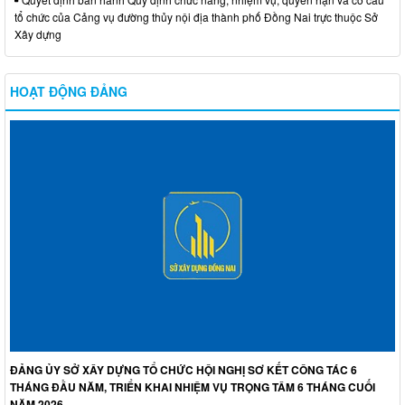
tổ chức của Cảng vụ đường thủy nội địa thành phố Đồng Nai trực thuộc Sở
Xây dựng
HOẠT ĐỘNG ĐẢNG
ĐẢNG ỦY SỞ XÂY DỰNG TỔ CHỨC HỘI NGHỊ SƠ KẾT CÔNG TÁC 6
THÁNG ĐẦU NĂM, TRIỂN KHAI NHIỆM VỤ TRỌNG TÂM 6 THÁNG CUỐI
NĂM 2026