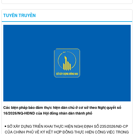
TUYÊN TRUYỀN
Các biện pháp bảo đảm thực hiện dân chủ ở cơ sở theo Nghị quyết số
16/2026/NQ-HĐND của Hội đồng nhân dân thành phố
SỞ XÂY DỰNG TRIỂN KHAI THỰC HIỆN NGHỊ ĐỊNH SỐ 235/2026/NĐ-CP
CỦA CHÍNH PHỦ VỀ KÝ KẾT HỢP ĐỒNG THỰC HIỆN CÔNG VIỆC TRONG