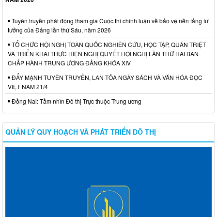
Tuyên truyền phát động tham gia Cuộc thi chính luận về bảo vệ nền tảng tư
tưởng của Đảng lần thứ Sáu, năm 2026
TỔ CHỨC HỘI NGHỊ TOÀN QUỐC NGHIÊN CỨU, HỌC TẬP, QUÁN TRIỆT
VÀ TRIỂN KHAI THỰC HIỆN NGHỊ QUYẾT HỘI NGHỊ LẦN THỨ HAI BAN
CHẤP HÀNH TRUNG ƯƠNG ĐẢNG KHÓA XIV
ĐẨY MẠNH TUYÊN TRUYỀN, LAN TỎA NGÀY SÁCH VÀ VĂN HÓA ĐỌC
VIỆT NAM 21/4
Đồng Nai: Tầm nhìn Đô thị Trực thuộc Trung ương
QUẢN LÝ QUY HOẠCH VÀ PHÁT TRIỂN ĐÔ THỊ