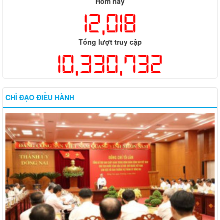
Hôm nay
12,018
Tổng lượt truy cập
10,330,732
CHỈ ĐẠO ĐIỀU HÀNH