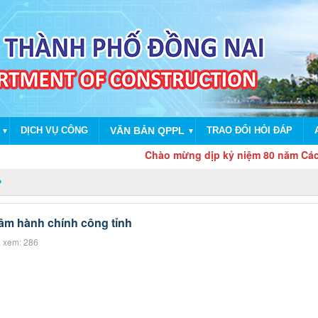
DỊCH VỤ CÔNG
VĂN BẢN QPPL
TRAO ĐỔI HỎI ĐÁP
▼
▼
Chào mừng dịp kỷ niệm 80 năm Cách mạn
tâm hành chính công tỉnh
 xem: 286