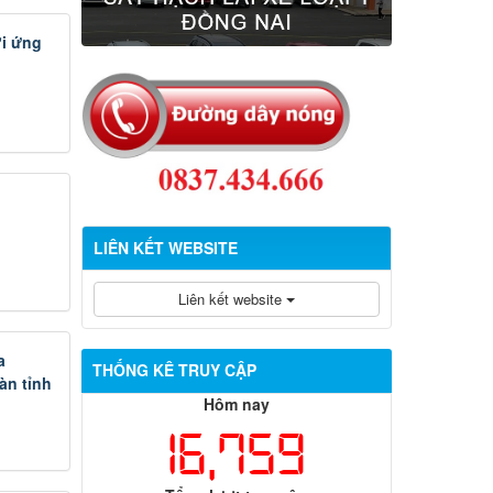
ới ứng
LIÊN KẾT WEBSITE
Liên kết website
a
THỐNG KÊ TRUY CẬP
àn tỉnh
Hôm nay
16,759