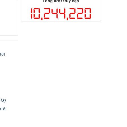
Tổng lượt truy cập
10,244,220
18)
018)
018