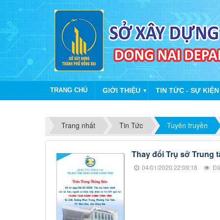
TRANG CHỦ
GIỚI THIỆU
TIN TỨC - SỰ KIỆN
▼
Trang nhất
Tin Tức
Tuyên truyền
Thay đổi Trụ sở Trung 
04/01/2020 22:09:18
Đã