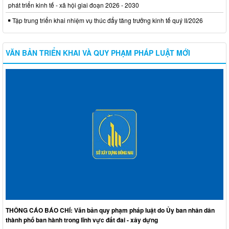
phát triển kinh tế - xã hội giai đoạn 2026 - 2030
Tập trung triển khai nhiệm vụ thúc đẩy tăng trưởng kinh tế quý II/2026
VĂN BẢN TRIỂN KHAI VÀ QUY PHẠM PHÁP LUẬT MỚI
THÔNG CÁO BÁO CHÍ: Văn bản quy phạm pháp luật do Ủy ban nhân dân
thành phố ban hành trong lĩnh vực đất đai - xây dựng