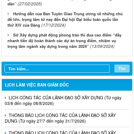
(27/02/2025)
dân”
Hướng dẫn của Ban Tuyên Giao Trung ương về những chủ
đề lớn, trọng tâm tứ nay đến Đại hội Đại biểu toàn quốc lần
(17/12/2024)
thứ XIV của Đảng
Sở Xây dựng phát động phong trào thi đua cao điểm “đẩy
nhanh tiến độ hoàn thành các dự án trọng điểm, nhiệm vụ
(13/09/2024)
trọng tâm ngành xây dựng trong năm 2024”
Tìm
LỊCH LÀM VIỆC BAN GIÁM ĐỐC
LỊCH CÔNG TÁC CỦA LÃNH ĐẠO SỞ XÂY DỰNG (Từ ngày
03/8 đến ngày 08/8/2026)
THÔNG BÁO LỊCH CÔNG TÁC CỦA LÃNH ĐẠO SỞ XÂY
DỰNG (Từ ngày 27/7 đến ngày 31/7/2026)
THÔNG BÁO LỊCH CÔNG TÁC CỦA LÃNH ĐẠO SỞ XÂY