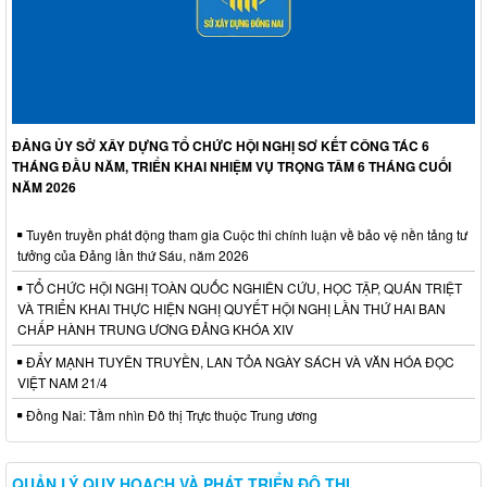
ĐẢNG ỦY SỞ XÂY DỰNG TỔ CHỨC HỘI NGHỊ SƠ KẾT CÔNG TÁC 6
THÁNG ĐẦU NĂM, TRIỂN KHAI NHIỆM VỤ TRỌNG TÂM 6 THÁNG CUỐI
NĂM 2026
Tuyên truyền phát động tham gia Cuộc thi chính luận về bảo vệ nền tảng tư
tưởng của Đảng lần thứ Sáu, năm 2026
TỔ CHỨC HỘI NGHỊ TOÀN QUỐC NGHIÊN CỨU, HỌC TẬP, QUÁN TRIỆT
VÀ TRIỂN KHAI THỰC HIỆN NGHỊ QUYẾT HỘI NGHỊ LẦN THỨ HAI BAN
CHẤP HÀNH TRUNG ƯƠNG ĐẢNG KHÓA XIV
ĐẨY MẠNH TUYÊN TRUYỀN, LAN TỎA NGÀY SÁCH VÀ VĂN HÓA ĐỌC
VIỆT NAM 21/4
Đồng Nai: Tầm nhìn Đô thị Trực thuộc Trung ương
QUẢN LÝ QUY HOẠCH VÀ PHÁT TRIỂN ĐÔ THỊ