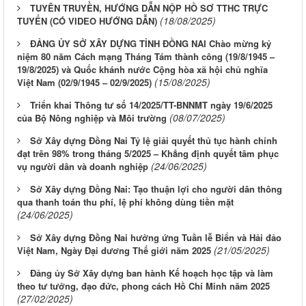
TUYÊN TRUYỀN, HƯỚNG DẪN NỘP HỒ SƠ TTHC TRỰC
(18/08/2025)
TUYẾN (CÓ VIDEO HƯỚNG DẪN)
ĐẢNG ỦY SỞ XÂY DỰNG TỈNH ĐỒNG NAI Chào mừng kỷ
niệm 80 năm Cách mạng Tháng Tám thành công (19/8/1945 –
19/8/2025) và Quốc khánh nước Cộng hòa xã hội chủ nghĩa
(15/08/2025)
Việt Nam (02/9/1945 – 02/9/2025)
Triển khai Thông tư số 14/2025/TT-BNNMT ngày 19/6/2025
(08/07/2025)
của Bộ Nông nghiệp và Môi trường
Sở Xây dựng Đồng Nai Tỷ lệ giải quyết thủ tục hành chính
đạt trên 98% trong tháng 5/2025 – Khẳng định quyết tâm phục
(24/06/2025)
vụ người dân và doanh nghiệp
Sở Xây dựng Đồng Nai: Tạo thuận lợi cho người dân thông
qua thanh toán thu phí, lệ phí không dùng tiền mặt
(24/06/2025)
Sở Xây dựng Đồng Nai hưởng ứng Tuần lễ Biển và Hải đảo
(21/05/2025)
Việt Nam, Ngày Đại dương Thế giới năm 2025
Đảng ủy Sở Xây dựng ban hành Kế hoạch học tập và làm
theo tư tưởng, đạo đức, phong cách Hồ Chí Minh năm 2025
(27/02/2025)