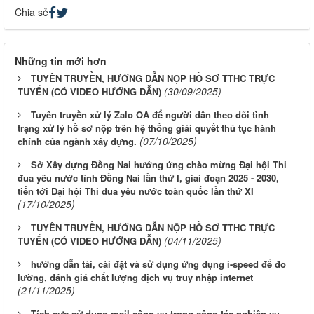
Chia sẻ
Những tin mới hơn
TUYÊN TRUYỀN, HƯỚNG DẪN NỘP HỒ SƠ TTHC TRỰC
(30/09/2025)
TUYẾN (CÓ VIDEO HƯỚNG DẪN)
Tuyên truyền xử lý Zalo OA để người dân theo dõi tình
trạng xử lý hồ sơ nộp trên hệ thống giải quyết thủ tục hành
(07/10/2025)
chính của ngành xây dựng.
Sở Xây dựng Đồng Nai hướng ứng chào mừng Đại hội Thi
đua yêu nước tỉnh Đồng Nai lần thứ I, giai đoạn 2025 - 2030,
tiến tới Đại hội Thi đua yêu nước toàn quốc lần thứ XI
(17/10/2025)
TUYÊN TRUYỀN, HƯỚNG DẪN NỘP HỒ SƠ TTHC TRỰC
(04/11/2025)
TUYẾN (CÓ VIDEO HƯỚNG DẪN)
hướng dẫn tải, cài đặt và sử dụng ứng dụng i-speed để đo
lường, đánh giá chất lượng dịch vụ truy nhập internet
(21/11/2025)
Tích cực sử dụng mail công vụ trong công tác nghiệp vụ