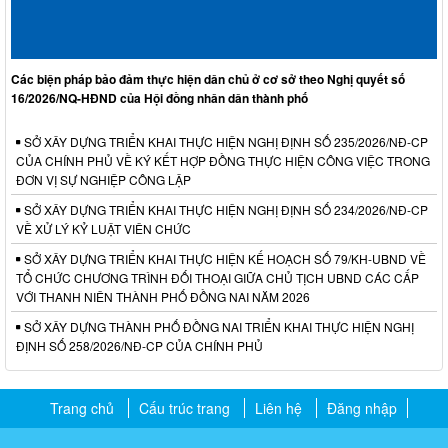
Các biện pháp bảo đảm thực hiện dân chủ ở cơ sở theo Nghị quyết số
16/2026/NQ-HĐND của Hội đồng nhân dân thành phố
SỞ XÂY DỰNG TRIỂN KHAI THỰC HIỆN NGHỊ ĐỊNH SỐ 235/2026/NĐ-CP
CỦA CHÍNH PHỦ VỀ KÝ KẾT HỢP ĐỒNG THỰC HIỆN CÔNG VIỆC TRONG
ĐƠN VỊ SỰ NGHIỆP CÔNG LẬP
SỞ XÂY DỰNG TRIỂN KHAI THỰC HIỆN NGHỊ ĐỊNH SỐ 234/2026/NĐ-CP
VỀ XỬ LÝ KỶ LUẬT VIÊN CHỨC
SỞ XÂY DỰNG TRIỂN KHAI THỰC HIỆN KẾ HOẠCH SỐ 79/KH-UBND VỀ
TỔ CHỨC CHƯƠNG TRÌNH ĐỐI THOẠI GIỮA CHỦ TỊCH UBND CÁC CẤP
VỚI THANH NIÊN THÀNH PHỐ ĐỒNG NAI NĂM 2026
SỞ XÂY DỰNG THÀNH PHỐ ĐỒNG NAI TRIỂN KHAI THỰC HIỆN NGHỊ
ĐỊNH SỐ 258/2026/NĐ-CP CỦA CHÍNH PHỦ
Trang chủ
Cấu trúc trang
Liên hệ
Đăng nhập