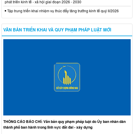
phát triển kinh tế - xã hội giai đoạn 2026 - 2030
Tập trung triển khai nhiệm vụ thúc đẩy tăng trưởng kinh tế quý II/2026
VĂN BẢN TRIỂN KHAI VÀ QUY PHẠM PHÁP LUẬT MỚI
THÔNG CÁO BÁO CHÍ: Văn bản quy phạm pháp luật do Ủy ban nhân dân
thành phố ban hành trong lĩnh vực đất đai - xây dựng