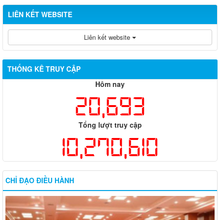
LIÊN KẾT WEBSITE
Liên kết website
THỐNG KÊ TRUY CẬP
Hôm nay
20,693
Tổng lượt truy cập
10,270,610
CHỈ ĐẠO ĐIỀU HÀNH