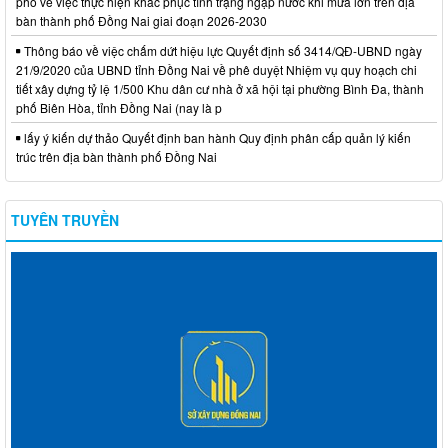
phố về việc thực hiện khắc phục tình trạng ngập nước khi mưa lớn trên địa
bàn thành phố Đồng Nai giai đoạn 2026-2030
Thông báo về việc chấm dứt hiệu lực Quyết định số 3414/QĐ-UBND ngày
21/9/2020 của UBND tỉnh Đồng Nai về phê duyệt Nhiệm vụ quy hoạch chi
tiết xây dựng tỷ lệ 1/500 Khu dân cư nhà ở xã hội tại phường Bình Đa, thành
phố Biên Hòa, tỉnh Đồng Nai (nay là p
lấy ý kiến dự thảo Quyết định ban hành Quy định phân cấp quản lý kiến
trúc trên địa bàn thành phố Đồng Nai
TUYÊN TRUYỀN