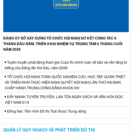
ĐẢNG ỦY SỞ XÂY DỰNG TỔ CHỨC HỘI NGHỊ SƠ KẾT CÔNG TÁC 6
THÁNG ĐẦU NĂM, TRIỂN KHAI NHIỆM VỤ TRỌNG TÂM 6 THÁNG CUỐI
NĂM 2026
Tuyên truyền phát động tham gia Cuộc thi chính luận về bảo vệ nền tảng tư
tưởng của Đảng lần thứ Sáu, năm 2026
TỔ CHỨC HỘI NGHỊ TOÀN QUỐC NGHIÊN CỨU, HỌC TẬP, QUÁN TRIỆT
VÀ TRIỂN KHAI THỰC HIỆN NGHỊ QUYẾT HỘI NGHỊ LẦN THỨ HAI BAN
CHẤP HÀNH TRUNG ƯƠNG ĐẢNG KHÓA XIV
ĐẨY MẠNH TUYÊN TRUYỀN, LAN TỎA NGÀY SÁCH VÀ VĂN HÓA ĐỌC
VIỆT NAM 21/4
Đồng Nai: Tầm nhìn Đô thị Trực thuộc Trung ương
QUẢN LÝ QUY HOẠCH VÀ PHÁT TRIỂN ĐÔ THỊ