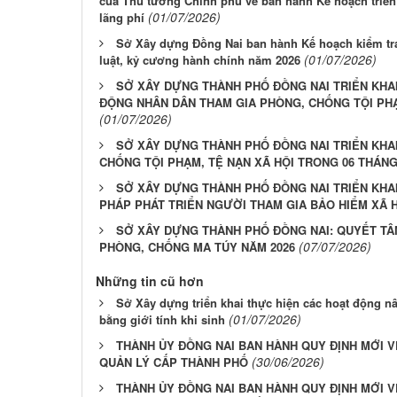
của Thủ tướng Chính phủ về ban hành Kế hoạch triển 
(01/07/2026)
lãng phí
Sở Xây dựng Đồng Nai ban hành Kế hoạch kiểm tra
(01/07/2026)
luật, kỷ cương hành chính năm 2026
SỞ XÂY DỰNG THÀNH PHỐ ĐỒNG NAI TRIỂN KHA
ĐỘNG NHÂN DÂN THAM GIA PHÒNG, CHỐNG TỘI PHẠ
(01/07/2026)
SỞ XÂY DỰNG THÀNH PHỐ ĐỒNG NAI TRIỂN KHA
CHỐNG TỘI PHẠM, TỆ NẠN XÃ HỘI TRONG 06 THÁNG
SỞ XÂY DỰNG THÀNH PHỐ ĐỒNG NAI TRIỂN KHAI
PHÁP PHÁT TRIỂN NGƯỜI THAM GIA BẢO HIỂM XÃ H
SỞ XÂY DỰNG THÀNH PHỐ ĐỒNG NAI: QUYẾT T
(07/07/2026)
PHÒNG, CHỐNG MA TÚY NĂM 2026
Những tin cũ hơn
Sở Xây dựng triển khai thực hiện các hoạt động n
(01/07/2026)
bằng giới tính khi sinh
THÀNH ỦY ĐỒNG NAI BAN HÀNH QUY ĐỊNH MỚI V
(30/06/2026)
QUẢN LÝ CẤP THÀNH PHỐ
THÀNH ỦY ĐỒNG NAI BAN HÀNH QUY ĐỊNH MỚI V