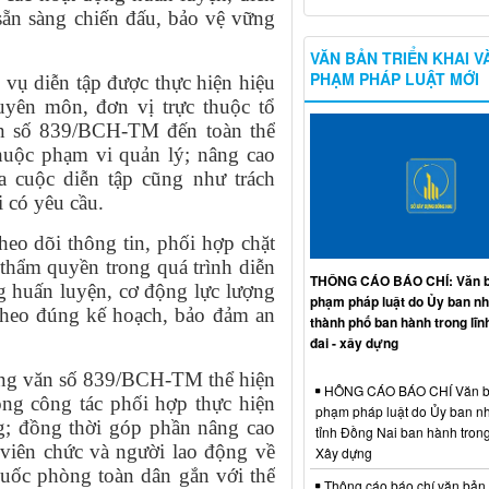
sẵn sàng chiến đấu, bảo vệ vững
VĂN BẢN TRIỂN KHAI V
PHẠM PHÁP LUẬT MỚI
vụ diễn tập được thực hiện hiệu
yên môn, đơn vị trực thuộc tổ
ăn số 839/BCH-TM đến toàn thể
huộc phạm vi quản lý; nâng cao
a cuộc diễn tập cũng như trách
i có yêu cầu.
heo dõi thông tin, phối hợp chặt
 thẩm quyền trong quá trình diễn
THÔNG CÁO BÁO CHÍ: Văn b
ng huấn luyện, cơ động lực lượng
phạm pháp luật do Ủy ban n
 theo đúng kế hoạch, bảo đảm an
thành phố ban hành trong lĩn
đai - xây dựng
Công văn số 839/BCH-TM thể hiện
HÔNG CÁO BÁO CHÍ Văn b
ong công tác phối hợp thực hiện
phạm pháp luật do Ủy ban n
; đồng thời góp phần nâng cao
tỉnh Đồng Nai ban hành trong
 viên chức và người lao động về
Xây dựng
uốc phòng toàn dân gắn với thế
Thông cáo báo chí văn bản