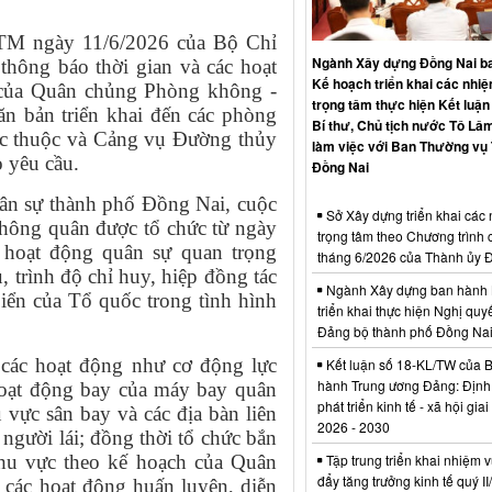
TM ngày 11/6/2026 của Bộ Chỉ
Ngành Xây dựng Đồng Nai b
hông báo thời gian và các hoạt
Kế hoạch triển khai các nhi
p của Quân chủng Phòng không -
trọng tâm thực hiện Kết luận
 bản triển khai đến các phòng
Bí thư, Chủ tịch nước Tô Lâm
ực thuộc và Cảng vụ Đường thủy
làm việc với Ban Thường vụ
o yêu cầu.
Đồng Nai
ân sự thành phố Đồng Nai, cuộc
Sở Xây dựng triển khai các
hông quân được tổ chức từ ngày
trọng tâm theo Chương trình 
 hoạt động quân sự quan trọng
tháng 6/2026 của Thành ủy 
 trình độ chỉ huy, hiệp đồng tác
Ngành Xây dựng ban hành 
biển của Tổ quốc trong tình hình
triển khai thực hiện Nghị quyế
Đảng bộ thành phố Đồng Na
a các hoạt động như cơ động lực
Kết luận số 18-KL/TW của 
hành Trung ương Đảng: Định
hoạt động bay của máy bay quân
phát triển kinh tế - xã hội gia
 vực sân bay và các địa bàn liên
2026 - 2030
người lái; đồng thời tổ chức bắn
Tập trung triển khai nhiệm v
hu vực theo kế hoạch của Quân
đẩy tăng trưởng kinh tế quý I
các hoạt động huấn luyện, diễn