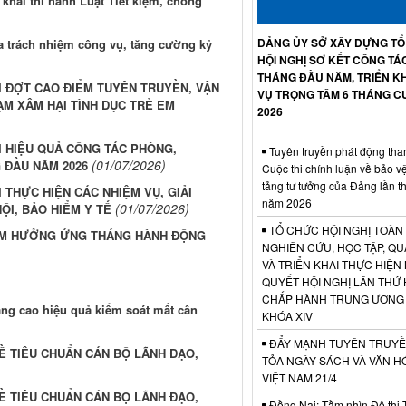
khai thi hành Luật Tiết kiệm, chống
ĐẢNG ỦY SỞ XÂY DỰNG T
 trách nhiệm công vụ, tăng cường kỷ
HỘI NGHỊ SƠ KẾT CÔNG TÁ
THÁNG ĐẦU NĂM, TRIỂN KH
I ĐỢT CAO ĐIỂM TUYÊN TRUYỀN, VẬN
VỤ TRỌNG TÂM 6 THÁNG C
M XÂM HẠI TÌNH DỤC TRẺ EM
2026
I HIỆU QUẢ CÔNG TÁC PHÒNG,
Tuyên truyền phát động tha
(01/07/2026)
 ĐẦU NĂM 2026
Cuộc thi chính luận về bảo v
tảng tư tưởng của Đảng lần t
 THỰC HIỆN CÁC NHIỆM VỤ, GIẢI
năm 2026
(01/07/2026)
ỘI, BẢO HIỂM Y TẾ
TỔ CHỨC HỘI NGHỊ TOÀN
ÂM HƯỞNG ỨNG THÁNG HÀNH ĐỘNG
NGHIÊN CỨU, HỌC TẬP, QU
VÀ TRIỂN KHAI THỰC HIỆN
QUYẾT HỘI NGHỊ LẦN THỨ 
CHẤP HÀNH TRUNG ƯƠNG
âng cao hiệu quả kiểm soát mất cân
KHÓA XIV
ĐẨY MẠNH TUYÊN TRUYỀ
Ề TIÊU CHUẨN CÁN BỘ LÃNH ĐẠO,
TỎA NGÀY SÁCH VÀ VĂN H
VIỆT NAM 21/4
Ề TIÊU CHUẨN CÁN BỘ LÃNH ĐẠO,
Đồng Nai: Tầm nhìn Đô thị 