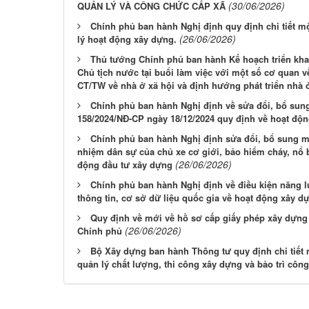
(30/06/2026)
QUẢN LÝ VÀ CÔNG CHỨC CẤP XÃ
Chính phủ ban hành Nghị định quy định chi tiết m
(26/06/2026)
lý hoạt động xây dựng.
Thủ tướng Chính phủ ban hành Kế hoạch triển khai
Chủ tịch nước tại buổi làm việc với một số cơ quan về 
CT/TW về nhà ở xã hội và định hướng phát triển nhà ở
Chính phủ ban hành Nghị định về sửa đổi, bổ sung
158/2024/NĐ-CP ngày 18/12/2024 quy định về hoạt độn
Chính phủ ban hành Nghị định sửa đổi, bổ sung mộ
nhiệm dân sự của chủ xe cơ giới, bảo hiểm cháy, nổ 
(26/06/2026)
động đầu tư xây dựng
Chính phủ ban hành Nghị định về điều kiện năng 
thông tin, cơ sở dữ liệu quốc gia về hoạt động xây d
Quy định về mới về hồ sơ cấp giấy phép xây dựng
(26/06/2026)
Chính phủ
Bộ Xây dựng ban hành Thông tư quy định chi tiết 
quản lý chất lượng, thi công xây dựng và bảo trì công