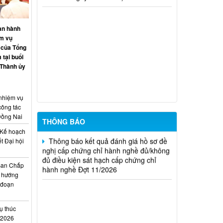
hành nghề hoạt động xây dựng (Đợt
20/2026)
an hành
THÔNG BÁO Về việc kết quả đánh giá
ệm vụ
hồ sơ đề nghị cấp chứng chỉ hành nghề
 của Tổng
đủ (hoặc không đủ) điều kiện sát hạch
 tại buổi
Đợt 17/2026
 Thành ủy
Thông báo kết quả đánh giá hồ sơ đề
nghị cấp chứng chỉ hành nghề đủ/không
đủ điều kiện sát hạch cấp chứng chỉ
 nhiệm vụ
hành nghề Đợt 10/2026
công tác
Đồng Nai
THÔNG BÁO
Thông báo kết quả đánh giá hồ sơ đề
Kế hoạch
nghị cấp chứng chỉ hành nghề đủ/không
t Đại hội
đủ điều kiện sát hạch cấp chứng chỉ
i
hành nghề Đợt 11/2026
Ban Chấp
 hướng
i đoạn
ụ thúc
I/2026