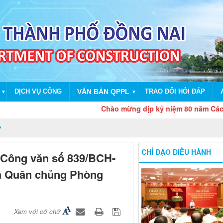
DỊCH VỤ CÔNG
VĂN BẢN QPPL
TRAO ĐỔI HỎI ĐÁP
▼
▼
Chào mừng dịp kỷ niệm 80 năm Cách mạng 
CHỈ ĐẠO ĐIỀU HÀNH
g Công văn số 839/BCH-
ủa Quân chủng Phòng
Xem với cỡ chữ