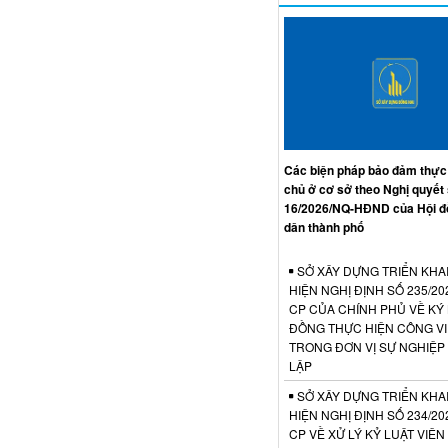
Các biện pháp bảo đảm thực
chủ ở cơ sở theo Nghị quyết
16/2026/NQ-HĐND của Hội đ
dân thành phố
SỞ XÂY DỰNG TRIỂN KHA
HIỆN NGHỊ ĐỊNH SỐ 235/20
CP CỦA CHÍNH PHỦ VỀ KÝ
ĐỒNG THỰC HIỆN CÔNG V
TRONG ĐƠN VỊ SỰ NGHIỆP
LẬP
SỞ XÂY DỰNG TRIỂN KHA
HIỆN NGHỊ ĐỊNH SỐ 234/20
CP VỀ XỬ LÝ KỶ LUẬT VIÊ