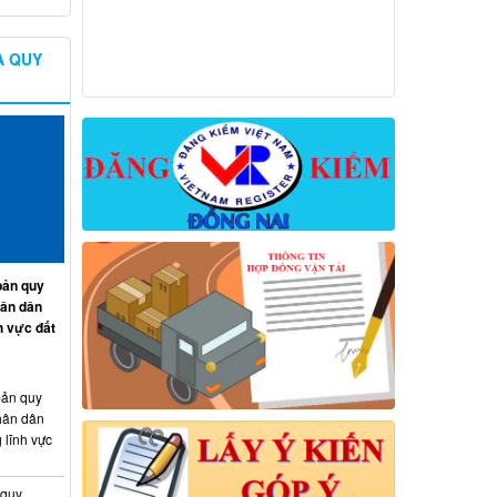
À QUY
ản quy
hân dân
h vực đất
ản quy
hân dân
 lĩnh vực
 quy