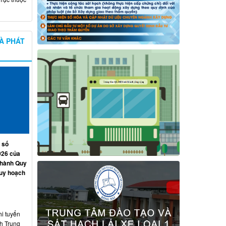
À PHÁT
 số
026 của
 hành Quy
quy hoạch
hi tuyển
nh Trung