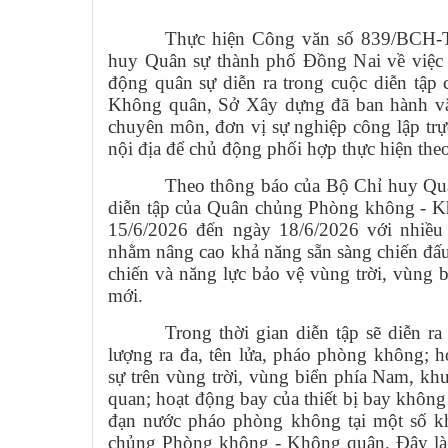
Thực hiện Công văn số 839/BCH-
huy Quân sự thành phố Đồng Nai về việc t
động quân sự diễn ra trong cuộc diễn tậ
Không quân, Sở Xây dựng đã ban hành văn
chuyên môn, đơn vị sự nghiệp công lập tr
nội địa để chủ động phối hợp thực hiện the
Theo thông báo của Bộ Chỉ huy Qu
diễn tập của Quân chủng Phòng không - K
15/6/2026 đến ngày 18/6/2026 với nhiều
nhằm nâng cao khả năng sẵn sàng chiến đấu,
chiến và năng lực bảo vệ vùng trời, vùng 
mới.
Trong thời gian diễn tập sẽ diễn r
lượng ra đa, tên lửa, pháo phòng không; 
sự trên vùng trời, vùng biển phía Nam, khu
quan; hoạt động bay của thiết bị bay không 
đạn nước pháo phòng không tại một số k
chủng Phòng không - Không quân. Đây là 