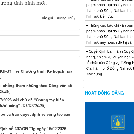
 trong tình hình mới.
phạm pháp luật do Ủy ban n
thành phố Đồng Nai ban hàn
lĩnh vực kiến trúc
Tác giả:
Dương Thủy
Thông cáo báo chí văn bản
phạm pháp luật do Ủy ban n
thành phố Đồng Nai ban hàn
lĩnh vực quy hoạch đô thị và
Quyết định ban hành Quy đ
năng, nhiệm vụ, quyền hạn v
tổ chức của Cảng vụ đường t
địa thành phố Đồng Nai trực 
4/KH-SYT về Chương trình Kế hoạch hóa
Xây dựng
)
g, chống tham nhũng theo Công văn số
/2026)
HOẠT ĐỘNG ĐẢNG
/2026 với chủ đề “Chung tay hiện
(01/07/2026)
 tươi sáng”
ố và trao quyết định về công tác cán
định số 307/QĐ-TTg ngày 15/02/2026