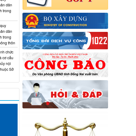
hân dân
h trong
 quy
hân dân
h trong
 nông thôn
ịnh chức
à cơ cấu
hủy nội
thuộc Sở