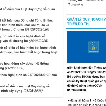
Trung ương
ột số điều của Luật Xây dựng về quản
QUẢN LÝ QUY HOẠCH V
 kết luận của Đồng chí Tổng Bí thư,
TRIỂN ĐÔ THỊ
tình hình triển khai Chỉ thị số 34-
(26/06/2026)
 trong thời gian tới
 một số điều của Nghị định số
(26/06/2026)
g vận tải đường bộ
t số điều về bảo hiểm bắt buộc trách
bắt buộc, bảo hiểm bắt buộc trong hoạt
lực hoạt động xây dựng, Hệ thống
triển khai thực hiện Thông tư
(26/06/2026)
ựng
46/2026/TT-BXD ngày 30/6/2
 theo Nghị định số 217/2026/NĐ-CP của
Bộ trưởng Bộ Xây dựng ban
chuẩn kỹ thuật quốc gia về 
đô thị và nông thôn (QCVN
một số điều của Luật Xây dựng về
01:2026/BXD)
(26/06/2026)
 trình xây dựng
đăng tải thông tin về Cuộc t
phương án kiến trúc công trì