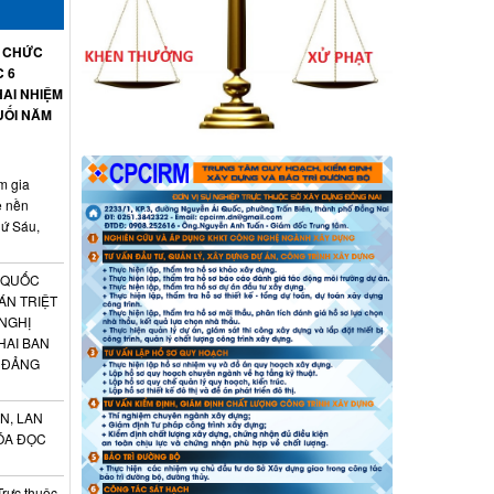
Ổ CHỨC
C 6
AI NHIỆM
UỐI NĂM
m gia
ệ nền
hứ Sáu,
 QUỐC
ÁN TRIỆT
 NGHỊ
HAI BAN
 ĐẢNG
N, LAN
ÓA ĐỌC
Trực thuộc