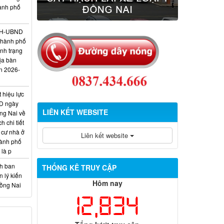
hành phố
/KH-UBND
thành phố
ình trạng
ịa bàn
n 2026-
 hiệu lực
D ngày
LIÊN KẾT WEBSITE
ng Nai về
 chi tiết
 cư nhà ở
Liên kết website
hành phố
 là p
nh ban
THỐNG KÊ TRUY CẬP
 lý kiến
Hôm nay
Đồng Nai
12,834