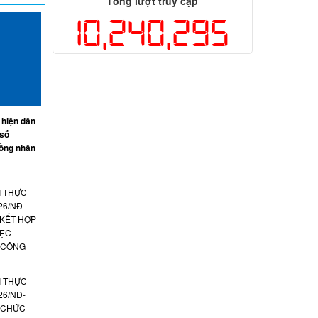
Tổng lượt truy cập
10,240,295
 hiện dân
 số
ồng nhân
I THỰC
26/NĐ-
 KẾT HỢP
IỆC
 CÔNG
I THỰC
26/NĐ-
N CHỨC