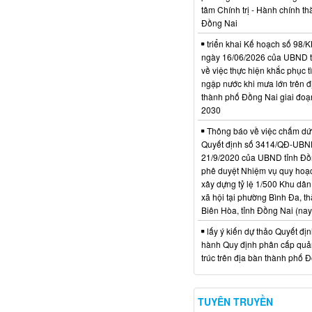
tâm Chính trị - Hành chính t
Đồng Nai
triển khai Kế hoạch số 98
ngày 16/06/2026 của UBND 
về việc thực hiện khắc phục t
ngập nước khi mưa lớn trên đ
thành phố Đồng Nai giai đoạ
2030
Thông báo về việc chấm dứt
Quyết định số 3414/QĐ-UBN
21/9/2020 của UBND tỉnh Đồ
phê duyệt Nhiệm vụ quy hoạch
xây dựng tỷ lệ 1/500 Khu dân
xã hội tại phường Bình Đa, t
Biên Hòa, tỉnh Đồng Nai (nay
lấy ý kiến dự thảo Quyết đị
hành Quy định phân cấp quản
trúc trên địa bàn thành phố 
TUYÊN TRUYỀN