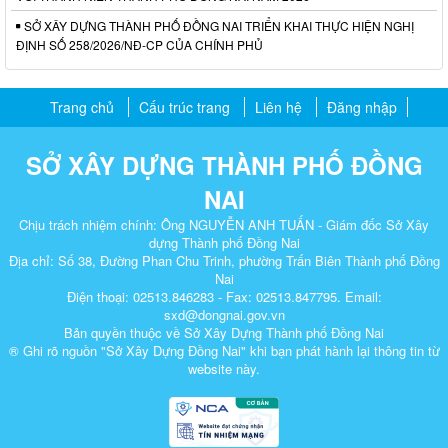
SỞ XÂY DỰNG THÀNH PHỐ ĐỒNG NAI TRIỂN KHAI THỰC HIỆN NGHỊ
ĐỊNH SỐ 258/2026/NĐ-CP CỦA CHÍNH PHỦ
Trang chủ
Cấu trúc trang
Liên hệ
Đăng nhập
SỞ XÂY DỰNG THÀNH PHỐ ĐỒNG
NAI
Chịu trách nhiệm chính: Ông NGUYỄN ANH TUẤN - Giám đốc Sở Xây
dựng Thành phố Đồng Nai
Địa chỉ: Số 38, Đường Phan Chu Trinh, phường Trấn Biên Thành phố Đồng
Nai
Điện thoại: 02513.846283 - Fax: 02513.847795. Email:
sxd@dongnai.gov.vn
Bản quyền thuộc về Sở Xây Dựng Thành phố Đồng Nai
® Ghi rõ nguồn "Sở Xây Dựng Đồng Nai" khi bạn phát hành lại thông tin từ
website này.​