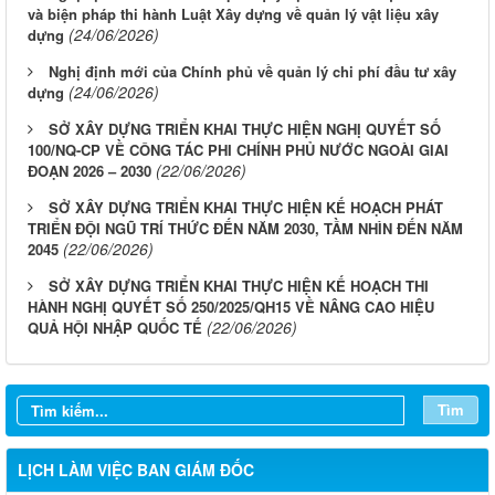
và biện pháp thi hành Luật Xây dựng về quản lý vật liệu xây
(24/06/2026)
dựng
Nghị định mới của Chính phủ về quản lý chi phí đầu tư xây
(24/06/2026)
dựng
SỞ XÂY DỰNG TRIỂN KHAI THỰC HIỆN NGHỊ QUYẾT SỐ
100/NQ-CP VỀ CÔNG TÁC PHI CHÍNH PHỦ NƯỚC NGOÀI GIAI
(22/06/2026)
ĐOẠN 2026 – 2030
SỞ XÂY DỰNG TRIỂN KHAI THỰC HIỆN KẾ HOẠCH PHÁT
TRIỂN ĐỘI NGŨ TRÍ THỨC ĐẾN NĂM 2030, TẦM NHÌN ĐẾN NĂM
(22/06/2026)
2045
SỞ XÂY DỰNG TRIỂN KHAI THỰC HIỆN KẾ HOẠCH THI
HÀNH NGHỊ QUYẾT SỐ 250/2025/QH15 VỀ NÂNG CAO HIỆU
(22/06/2026)
QUẢ HỘI NHẬP QUỐC TẾ
Tìm
LỊCH LÀM VIỆC BAN GIÁM ĐỐC