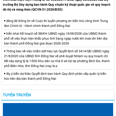
trưởng Bộ Xây dựng ban hành Quy chuẩn kỹ thuật quốc gia về quy hoạch
đô thị và nông thôn (QCVN 01:2026/BXD)
đăng tải thông tin về Cuộc thi tuyển phương án kiến trúc công trình Trung
tâm Chính trị - Hành chính thành phố Đồng Nai
triển khai Kế hoạch số 98/KH-UBND ngày 16/06/2026 của UBND thành
phố về việc thực hiện khắc phục tình trạng ngập nước khi mưa lớn trên địa
bàn thành phố Đồng Nai giai đoạn 2026-2030
Thông báo về việc chấm dứt hiệu lực Quyết định số 3414/QĐ-UBND ngày
21/9/2020 của UBND tỉnh Đồng Nai về phê duyệt Nhiệm vụ quy hoạch chi
tiết xây dựng tỷ lệ 1/500 Khu dân cư nhà ở xã hội tại phường Bình Đa, thành
phố Biên Hòa, tỉnh Đồng Nai (nay là p
lấy ý kiến dự thảo Quyết định ban hành Quy định phân cấp quản lý kiến
trúc trên địa bàn thành phố Đồng Nai
TUYÊN TRUYỀN