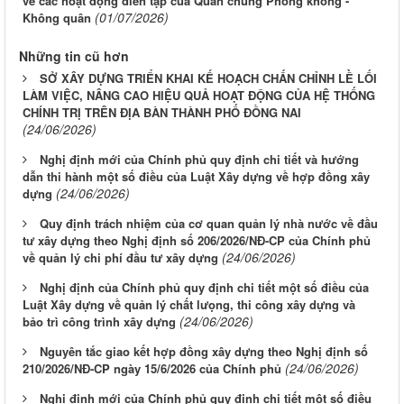
về các hoạt động diễn tập của Quân chủng Phòng không -
(01/07/2026)
Không quân
Những tin cũ hơn
SỞ XÂY DỰNG TRIỂN KHAI KẾ HOẠCH CHẤN CHỈNH LỀ LỐI
LÀM VIỆC, NÂNG CAO HIỆU QUẢ HOẠT ĐỘNG CỦA HỆ THỐNG
CHÍNH TRỊ TRÊN ĐỊA BÀN THÀNH PHỐ ĐỒNG NAI
(24/06/2026)
Nghị định mới của Chính phủ quy định chi tiết và hướng
dẫn thi hành một số điều của Luật Xây dựng về hợp đồng xây
(24/06/2026)
dựng
Quy định trách nhiệm của cơ quan quản lý nhà nước về đầu
tư xây dựng theo Nghị định số 206/2026/NĐ-CP của Chính phủ
(24/06/2026)
về quản lý chi phí đầu tư xây dựng
Nghị định của Chính phủ quy định chi tiết một số điều của
Luật Xây dựng về quản lý chất lưọng, thi công xây dựng và
(24/06/2026)
bảo trì công trình xây dựng
Nguyên tắc giao kết hợp đồng xây dựng theo Nghị định số
(24/06/2026)
210/2026/NĐ-CP ngày 15/6/2026 của Chính phủ
Nghị định mới của Chính phủ quy định chi tiết một số điều