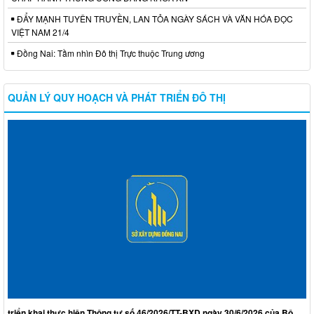
ĐẨY MẠNH TUYÊN TRUYỀN, LAN TỎA NGÀY SÁCH VÀ VĂN HÓA ĐỌC
VIỆT NAM 21/4
Đồng Nai: Tầm nhìn Đô thị Trực thuộc Trung ương
QUẢN LÝ QUY HOẠCH VÀ PHÁT TRIỂN ĐÔ THỊ
triển khai thực hiện Thông tư số 46/2026/TT-BXD ngày 30/6/2026 của Bộ