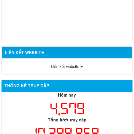
Thông báo kết quả đánh giá hồ sơ đề nghị cấp chứng chỉ hành
nghề đủ/không đủ điều kiện sát hạch cấp chứng chỉ hành nghề
Đợt 10/2026
Thông báo kết quả đánh giá hồ sơ đề nghị cấp chứng chỉ hành
nghề đủ/không đủ điều kiện sát hạch cấp chứng chỉ hành nghề
Đợt 11/2026
LIÊN KẾT WEBSITE
Liên kết website
THỐNG KÊ TRUY CẬP
Hôm nay
4,579
Tổng lượt truy cập
10,299,858