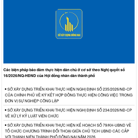
Các biện pháp bảo đảm thực hiện dân chủ ở cơ sở theo Nghị quyết số
16/2026/NQ-HĐND của Hội đồng nhân dân thành phố
SỞ XÂY DỰNG TRIỂN KHAI THỰC HIỆN NGHỊ ĐỊNH SỐ 235/2026/NĐ-CP
CỦA CHÍNH PHỦ VỀ KÝ KẾT HỢP ĐỒNG THỰC HIỆN CÔNG VIỆC TRONG
ĐƠN VỊ SỰ NGHIỆP CÔNG LẬP
SỞ XÂY DỰNG TRIỂN KHAI THỰC HIỆN NGHỊ ĐỊNH SỐ 234/2026/NĐ-CP
VỀ XỬ LÝ KỶ LUẬT VIÊN CHỨC
SỞ XÂY DỰNG TRIỂN KHAI THỰC HIỆN KẾ HOẠCH SỐ 79/KH-UBND VỀ
TỔ CHỨC CHƯƠNG TRÌNH ĐỐI THOẠI GIỮA CHỦ TỊCH UBND CÁC CẤP
VỚI THANH NIÊN THÀNH PHỐ ĐỒNG NAI NĂM 2026