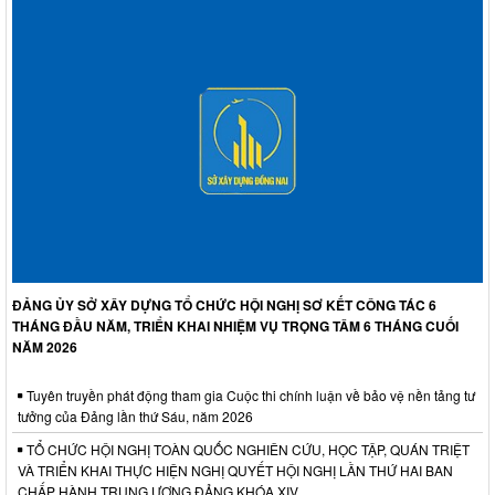
ĐẢNG ỦY SỞ XÂY DỰNG TỔ CHỨC HỘI NGHỊ SƠ KẾT CÔNG TÁC 6
THÁNG ĐẦU NĂM, TRIỂN KHAI NHIỆM VỤ TRỌNG TÂM 6 THÁNG CUỐI
NĂM 2026
Tuyên truyền phát động tham gia Cuộc thi chính luận về bảo vệ nền tảng tư
tưởng của Đảng lần thứ Sáu, năm 2026
TỔ CHỨC HỘI NGHỊ TOÀN QUỐC NGHIÊN CỨU, HỌC TẬP, QUÁN TRIỆT
VÀ TRIỂN KHAI THỰC HIỆN NGHỊ QUYẾT HỘI NGHỊ LẦN THỨ HAI BAN
CHẤP HÀNH TRUNG ƯƠNG ĐẢNG KHÓA XIV