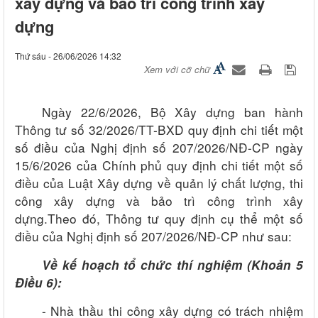
xây dựng và bảo trì công trình xây
dựng
Thứ sáu - 26/06/2026 14:32
Xem với cỡ chữ
Ngày 22/6/2026, Bộ Xây dựng ban hành
Thông tư số 32/2026/TT-BXD
q
uy định chi tiết một
số điều của Nghị định số 207/2026/NĐ-CP ngày
15
/
6
/
2026 của Chính phủ quy định chi tiết một số
điều của Luật Xây dựng về quản lý chất lượng, thi
công xây dựng và bảo trì công trình xây
dựng
.Theo đó, Thông tư
quy định
cụ thể
một số
điều của Nghị định số 207/2026/NĐ-CP
như
sau:
Về k
ế hoạch tổ chức thí nghiệm
(
Khoản 5
Điều 6
):
-
Nhà thầu thi công xây dựng có trách nhiệm