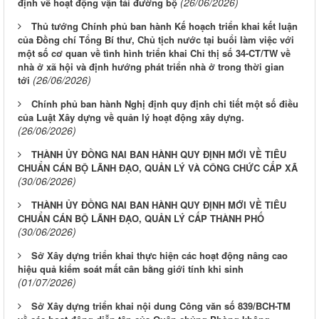
(26/06/2026)
định về hoạt động vận tải đường bộ
Thủ tướng Chính phủ ban hành Kế hoạch triển khai kết luận
của Đồng chí Tổng Bí thư, Chủ tịch nước tại buổi làm việc với
một số cơ quan về tình hình triển khai Chỉ thị số 34-CT/TW về
nhà ở xã hội và định hướng phát triển nhà ở trong thời gian
(26/06/2026)
tới
Chính phủ ban hành Nghị định quy định chi tiết một số điều
của Luật Xây dựng về quản lý hoạt động xây dựng.
(26/06/2026)
THÀNH ỦY ĐỒNG NAI BAN HÀNH QUY ĐỊNH MỚI VỀ TIÊU
CHUẨN CÁN BỘ LÃNH ĐẠO, QUẢN LÝ VÀ CÔNG CHỨC CẤP XÃ
(30/06/2026)
THÀNH ỦY ĐỒNG NAI BAN HÀNH QUY ĐỊNH MỚI VỀ TIÊU
CHUẨN CÁN BỘ LÃNH ĐẠO, QUẢN LÝ CẤP THÀNH PHỐ
(30/06/2026)
Sở Xây dựng triển khai thực hiện các hoạt động nâng cao
hiệu quả kiểm soát mất cân bằng giới tính khi sinh
(01/07/2026)
Sở Xây dựng triển khai nội dung Công văn số 839/BCH-TM