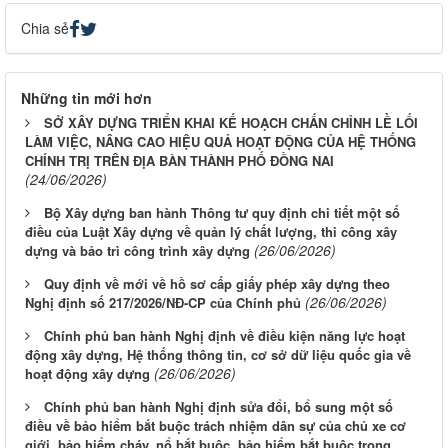
Chia sẻ
Những tin mới hơn
SỞ XÂY DỰNG TRIỂN KHAI KẾ HOẠCH CHẤN CHỈNH LỀ LỐI
LÀM VIỆC, NÂNG CAO HIỆU QUẢ HOẠT ĐỘNG CỦA HỆ THỐNG
CHÍNH TRỊ TRÊN ĐỊA BÀN THÀNH PHỐ ĐỒNG NAI
(24/06/2026)
Bộ Xây dựng ban hành Thông tư quy định chi tiết một số
điều của Luật Xây dựng về quản lý chất lượng, thi công xây
(26/06/2026)
dựng và bảo trì công trình xây dựng
Quy định về mới về hồ sơ cấp giấy phép xây dựng theo
(26/06/2026)
Nghị định số 217/2026/NĐ-CP của Chính phủ
Chính phủ ban hành Nghị định về điều kiện năng lực hoạt
động xây dựng, Hệ thống thông tin, cơ sở dữ liệu quốc gia về
(26/06/2026)
hoạt động xây dựng
Chính phủ ban hành Nghị định sửa đổi, bổ sung một số
điều về bảo hiểm bắt buộc trách nhiệm dân sự của chủ xe cơ
giới, bảo hiểm cháy, nổ bắt buộc, bảo hiểm bắt buộc trong