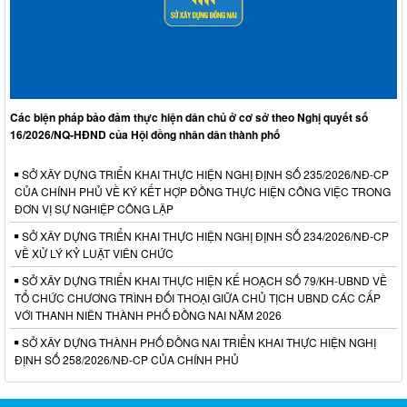
Các biện pháp bảo đảm thực hiện dân chủ ở cơ sở theo Nghị quyết số
16/2026/NQ-HĐND của Hội đồng nhân dân thành phố
SỞ XÂY DỰNG TRIỂN KHAI THỰC HIỆN NGHỊ ĐỊNH SỐ 235/2026/NĐ-CP
CỦA CHÍNH PHỦ VỀ KÝ KẾT HỢP ĐỒNG THỰC HIỆN CÔNG VIỆC TRONG
ĐƠN VỊ SỰ NGHIỆP CÔNG LẬP
SỞ XÂY DỰNG TRIỂN KHAI THỰC HIỆN NGHỊ ĐỊNH SỐ 234/2026/NĐ-CP
VỀ XỬ LÝ KỶ LUẬT VIÊN CHỨC
SỞ XÂY DỰNG TRIỂN KHAI THỰC HIỆN KẾ HOẠCH SỐ 79/KH-UBND VỀ
TỔ CHỨC CHƯƠNG TRÌNH ĐỐI THOẠI GIỮA CHỦ TỊCH UBND CÁC CẤP
VỚI THANH NIÊN THÀNH PHỐ ĐỒNG NAI NĂM 2026
SỞ XÂY DỰNG THÀNH PHỐ ĐỒNG NAI TRIỂN KHAI THỰC HIỆN NGHỊ
ĐỊNH SỐ 258/2026/NĐ-CP CỦA CHÍNH PHỦ