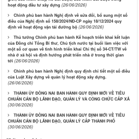
(26/06/2026)
hoạt động đầu tư xây dựng
Chính phủ ban hành Nghị định về sửa đổi, bổ sung một số
điều của Nghị định số 158/2024/NĐ-CP ngày 18/12/2024 quy
(26/06/2026)
định về hoạt động vận tải đường bộ
Thủ tướng Chính phủ ban hành Kế hoạch triển khai kết luận
của Đồng chí Tổng Bí thư, Chủ tịch nước tại buổi làm việc với
một số cơ quan về tình hình triển khai Chỉ thị số 34-CT/TW về
nhà ở xã hội và định hướng phát triển nhà ở trong thời gian
(26/06/2026)
tới
Chính phủ ban hành Nghị định quy định chi tiết một số điều
của Luật Xây dựng về quản lý hoạt động xây dựng.
(26/06/2026)
THÀNH ỦY ĐỒNG NAI BAN HÀNH QUY ĐỊNH MỚI VỀ TIÊU
CHUẨN CÁN BỘ LÃNH ĐẠO, QUẢN LÝ VÀ CÔNG CHỨC CẤP XÃ
(30/06/2026)
THÀNH ỦY ĐỒNG NAI BAN HÀNH QUY ĐỊNH MỚI VỀ TIÊU
CHUẨN CÁN BỘ LÃNH ĐẠO, QUẢN LÝ CẤP THÀNH PHỐ
(30/06/2026)