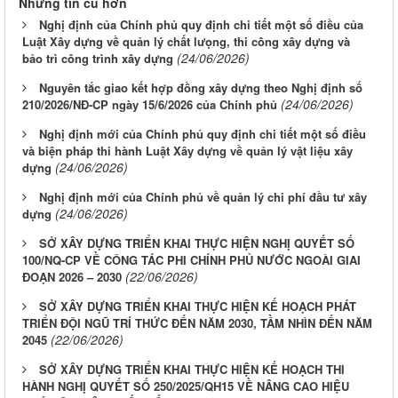
Những tin cũ hơn
Nghị định của Chính phủ quy định chi tiết một số điều của
Luật Xây dựng về quản lý chất lưọng, thi công xây dựng và
(24/06/2026)
bảo trì công trình xây dựng
Nguyên tắc giao kết hợp đồng xây dựng theo Nghị định số
(24/06/2026)
210/2026/NĐ-CP ngày 15/6/2026 của Chính phủ
Nghị định mới của Chính phủ quy định chi tiết một số điều
và biện pháp thi hành Luật Xây dựng về quản lý vật liệu xây
(24/06/2026)
dựng
Nghị định mới của Chính phủ về quản lý chi phí đầu tư xây
(24/06/2026)
dựng
SỞ XÂY DỰNG TRIỂN KHAI THỰC HIỆN NGHỊ QUYẾT SỐ
100/NQ-CP VỀ CÔNG TÁC PHI CHÍNH PHỦ NƯỚC NGOÀI GIAI
(22/06/2026)
ĐOẠN 2026 – 2030
SỞ XÂY DỰNG TRIỂN KHAI THỰC HIỆN KẾ HOẠCH PHÁT
TRIỂN ĐỘI NGŨ TRÍ THỨC ĐẾN NĂM 2030, TẦM NHÌN ĐẾN NĂM
(22/06/2026)
2045
SỞ XÂY DỰNG TRIỂN KHAI THỰC HIỆN KẾ HOẠCH THI
HÀNH NGHỊ QUYẾT SỐ 250/2025/QH15 VỀ NÂNG CAO HIỆU