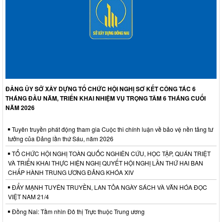
ĐẢNG ỦY SỞ XÂY DỰNG TỔ CHỨC HỘI NGHỊ SƠ KẾT CÔNG TÁC 6
THÁNG ĐẦU NĂM, TRIỂN KHAI NHIỆM VỤ TRỌNG TÂM 6 THÁNG CUỐI
NĂM 2026
Tuyên truyền phát động tham gia Cuộc thi chính luận về bảo vệ nền tảng tư
tưởng của Đảng lần thứ Sáu, năm 2026
TỔ CHỨC HỘI NGHỊ TOÀN QUỐC NGHIÊN CỨU, HỌC TẬP, QUÁN TRIỆT
VÀ TRIỂN KHAI THỰC HIỆN NGHỊ QUYẾT HỘI NGHỊ LẦN THỨ HAI BAN
CHẤP HÀNH TRUNG ƯƠNG ĐẢNG KHÓA XIV
ĐẨY MẠNH TUYÊN TRUYỀN, LAN TỎA NGÀY SÁCH VÀ VĂN HÓA ĐỌC
VIỆT NAM 21/4
Đồng Nai: Tầm nhìn Đô thị Trực thuộc Trung ương