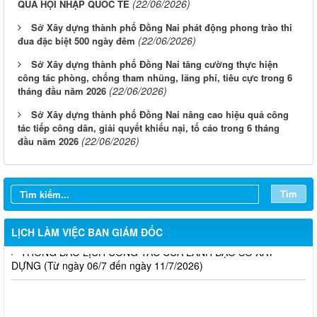
(22/06/2026)
QUẢ HỘI NHẬP QUỐC TẾ
Sở Xây dựng thành phố Đồng Nai phát động phong trào thi
(22/06/2026)
đua đặc biệt 500 ngày đêm
Sở Xây dựng thành phố Đồng Nai tăng cường thực hiện
công tác phòng, chống tham nhũng, lãng phí, tiêu cực trong 6
(22/06/2026)
tháng đầu năm 2026
Sở Xây dựng thành phố Đồng Nai nâng cao hiệu quả công
LỊCH CÔNG TÁC CỦA LÃNH ĐẠO SỞ XÂY DỰNG (Từ ngày
tác tiếp công dân, giải quyết khiếu nại, tố cáo trong 6 tháng
03/8 đến ngày 08/8/2026)
(22/06/2026)
đầu năm 2026
THÔNG BÁO LỊCH CÔNG TÁC CỦA LÃNH ĐẠO SỞ XÂY
DỰNG (Từ ngày 27/7 đến ngày 31/7/2026)
Tìm
THÔNG BÁO LỊCH CÔNG TÁC CỦA LÃNH ĐẠO SỞ XÂY
DỰNG (Từ ngày 20/7 đến ngày 25/7/2026)
LỊCH LÀM VIỆC BAN GIÁM ĐỐC
THÔNG BÁO LỊCH CÔNG TÁC CỦA LÃNH ĐẠO SỞ XÂY
DỰNG (Từ ngày 06/7 đến ngày 11/7/2026)
Thông báo Kết quả đánh giá hồ sơ đủ (hoặc không đủ) điều