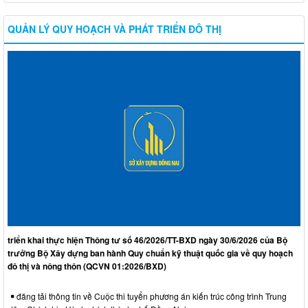
QUẢN LÝ QUY HOẠCH VÀ PHÁT TRIỂN ĐÔ THỊ
triển khai thực hiện Thông tư số 46/2026/TT-BXD ngày 30/6/2026 của Bộ
trưởng Bộ Xây dựng ban hành Quy chuẩn kỹ thuật quốc gia về quy hoạch
đô thị và nông thôn (QCVN 01:2026/BXD)
đăng tải thông tin về Cuộc thi tuyển phương án kiến trúc công trình Trung