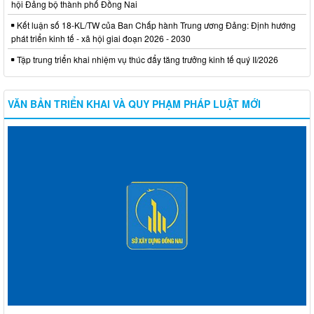
hội Đảng bộ thành phố Đồng Nai
Kết luận số 18-KL/TW của Ban Chấp hành Trung ương Đảng: Định hướng
phát triển kinh tế - xã hội giai đoạn 2026 - 2030
Tập trung triển khai nhiệm vụ thúc đẩy tăng trưởng kinh tế quý II/2026
VĂN BẢN TRIỂN KHAI VÀ QUY PHẠM PHÁP LUẬT MỚI