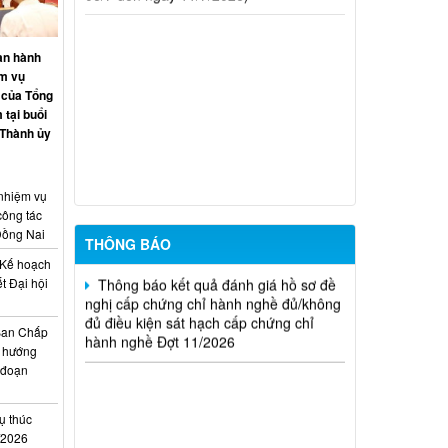
20/2026)
THÔNG BÁO Về việc kết quả đánh giá
an hành
hồ sơ đề nghị cấp chứng chỉ hành nghề
ệm vụ
đủ (hoặc không đủ) điều kiện sát hạch
 của Tổng
Đợt 17/2026
 tại buổi
 Thành ủy
Thông báo kết quả đánh giá hồ sơ đề
nghị cấp chứng chỉ hành nghề đủ/không
đủ điều kiện sát hạch cấp chứng chỉ
 nhiệm vụ
hành nghề Đợt 10/2026
công tác
Đồng Nai
THÔNG BÁO
Thông báo kết quả đánh giá hồ sơ đề
nghị cấp chứng chỉ hành nghề đủ/không
Kế hoạch
đủ điều kiện sát hạch cấp chứng chỉ
t Đại hội
hành nghề Đợt 11/2026
i
Ban Chấp
 hướng
i đoạn
ụ thúc
I/2026