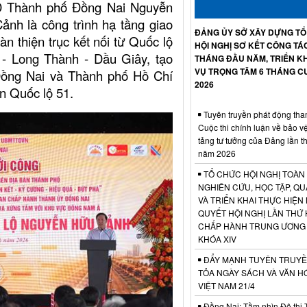
BND Thành phố Đồng Nai Nguyễn
nh là công trình hạ tầng giao
ĐẢNG ỦY SỞ XÂY DỰNG T
n thiện trục kết nối từ Quốc lộ
HỘI NGHỊ SƠ KẾT CÔNG TÁ
- Long Thành - Dầu Giây, tạo
THÁNG ĐẦU NĂM, TRIỂN KH
VỤ TRỌNG TÂM 6 THÁNG C
Đồng Nai và Thành phố Hồ Chí
2026
ên Quốc lộ 51.
Tuyên truyền phát động tha
Cuộc thi chính luận về bảo v
tảng tư tưởng của Đảng lần t
năm 2026
TỔ CHỨC HỘI NGHỊ TOÀN
NGHIÊN CỨU, HỌC TẬP, QU
VÀ TRIỂN KHAI THỰC HIỆN
QUYẾT HỘI NGHỊ LẦN THỨ 
CHẤP HÀNH TRUNG ƯƠNG
KHÓA XIV
ĐẨY MẠNH TUYÊN TRUYỀ
TỎA NGÀY SÁCH VÀ VĂN H
VIỆT NAM 21/4
Đồng Nai: Tầm nhìn Đô thị 