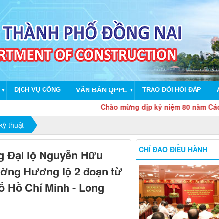
DỊCH VỤ CÔNG
VĂN BẢN QPPL
TRAO ĐỔI HỎI ĐÁP
▼
▼
Chào mừng dịp kỷ niệm 80 năm Cách mạng thá
kỹ thuật
CHỈ ĐẠO ĐIỀU HÀNH
g Đại lộ Nguyễn Hữu
ường Hương lộ 2 đoạn từ
ố Hồ Chí Minh - Long