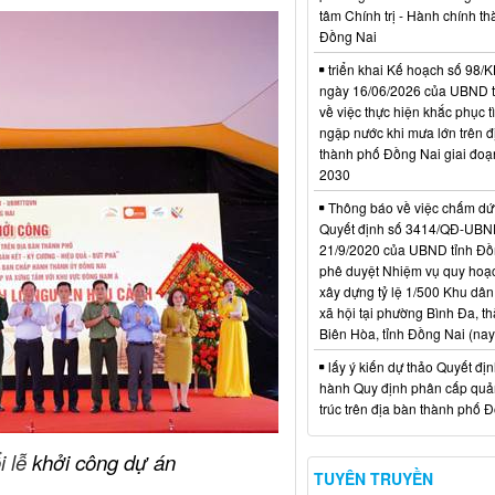
tâm Chính trị - Hành chính t
Đồng Nai
triển khai Kế hoạch số 98
ngày 16/06/2026 của UBND 
về việc thực hiện khắc phục t
ngập nước khi mưa lớn trên đ
thành phố Đồng Nai giai đoạ
2030
Thông báo về việc chấm dứt
Quyết định số 3414/QĐ-UBN
21/9/2020 của UBND tỉnh Đồ
phê duyệt Nhiệm vụ quy hoạch
xây dựng tỷ lệ 1/500 Khu dân
xã hội tại phường Bình Đa, t
Biên Hòa, tỉnh Đồng Nai (nay
lấy ý kiến dự thảo Quyết đị
hành Quy định phân cấp quản
trúc trên địa bàn thành phố 
i lễ
khởi công dự án
TUYÊN TRUYỀN