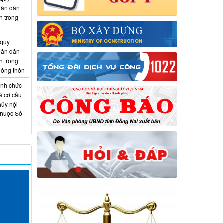
hân dân
h trong
 quy
hân dân
h trong
 nông thôn
ịnh chức
à cơ cấu
hủy nội
thuộc Sở