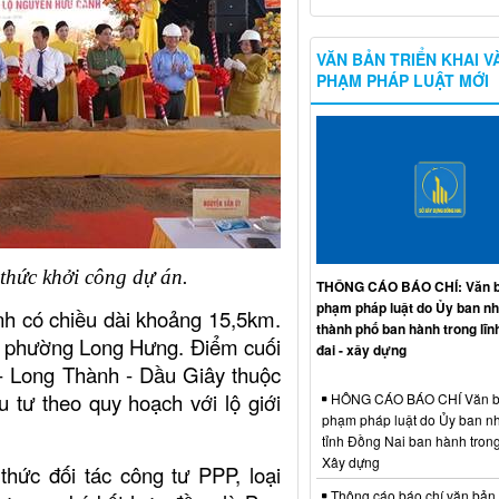
VĂN BẢN TRIỂN KHAI V
PHẠM PHÁP LUẬT MỚI
 thức khởi công dự án.
THÔNG CÁO BÁO CHÍ: Văn b
phạm pháp luật do Ủy ban n
h có chiều dài khoảng 15,5km.
thành phố ban hành trong lĩn
c phường Long Hưng. Điểm cuối
đai - xây dựng
- Long Thành - Dầu Giây thuộc
tư theo quy hoạch với lộ giới
HÔNG CÁO BÁO CHÍ Văn b
phạm pháp luật do Ủy ban n
tỉnh Đồng Nai ban hành trong
Xây dựng
thức đối tác công tư PPP, loại
Thông cáo báo chí văn bản