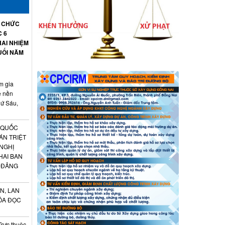
Ổ CHỨC
C 6
AI NHIỆM
UỐI NĂM
m gia
ệ nền
hứ Sáu,
 QUỐC
ÁN TRIỆT
 NGHỊ
HAI BAN
 ĐẢNG
N, LAN
ÓA ĐỌC
Trực thuộc