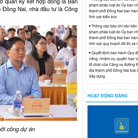
ơ quan ký kết hợp đồng là Ban
phạm pháp luật do Ủy ban n
 Đồng Nai, nhà đầu tư là Công
thành phố Đồng Nai ban hàn
lĩnh vực kiến trúc
Thông cáo báo chí văn bản
phạm pháp luật do Ủy ban n
thành phố Đồng Nai ban hàn
lĩnh vực quy hoạch đô thị và
Quyết định ban hành Quy đ
năng, nhiệm vụ, quyền hạn v
tổ chức của Cảng vụ đường t
địa thành phố Đồng Nai trực 
Xây dựng
HOẠT ĐỘNG ĐẢNG
hởi công dự án