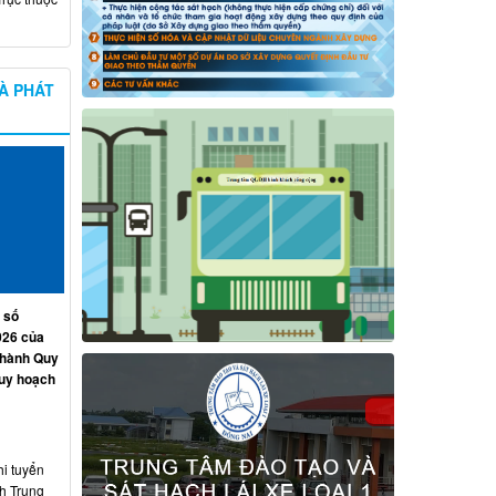
À PHÁT
 số
026 của
 hành Quy
quy hoạch
hi tuyển
nh Trung