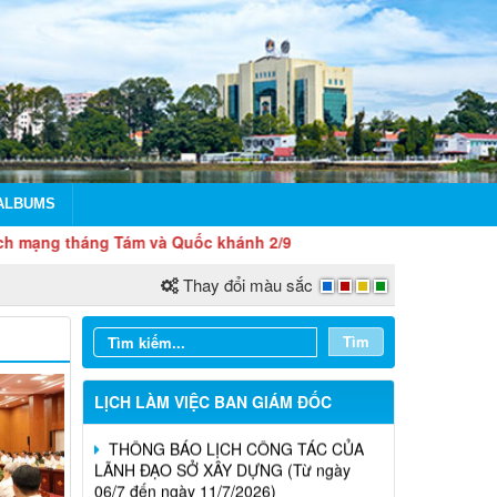
LỊCH CÔNG TÁC CỦA LÃNH ĐẠO SỞ
XÂY DỰNG (Từ ngày 03/8 đến ngày
08/8/2026)
ALBUMS
THÔNG BÁO LỊCH CÔNG TÁC CỦA
ng Tám và Quốc khánh 2/9
LÃNH ĐẠO SỞ XÂY DỰNG (Từ ngày
27/7 đến ngày 31/7/2026)
Thay đổi màu sắc
THÔNG BÁO LỊCH CÔNG TÁC CỦA
Tìm
LÃNH ĐẠO SỞ XÂY DỰNG (Từ ngày
20/7 đến ngày 25/7/2026)
LỊCH LÀM VIỆC BAN GIÁM ĐỐC
THÔNG BÁO LỊCH CÔNG TÁC CỦA
LÃNH ĐẠO SỞ XÂY DỰNG (Từ ngày
Thông báo Kết quả đánh giá hồ sơ đủ
06/7 đến ngày 11/7/2026)
(hoặc không đủ) điều kiện cấp chứng chỉ
hành nghề hoạt động xây dựng (Đợt