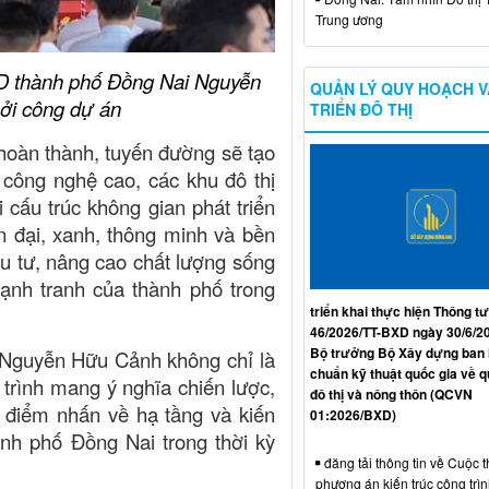
Trung ương
ND thành phố Đồng Nai Nguyễn
QUẢN LÝ QUY HOẠCH V
hởi công dự án
TRIỂN ĐÔ THỊ
hoàn thành, tuyến đường sẽ tạo
 công nghệ cao, các khu đô thị
i cấu trúc không gian phát triển
 đại, xanh, thông minh và bền
u tư, nâng cao chất lượng sống
ạnh tranh của thành phố trong
triển khai thực hiện Thông tư
46/2026/TT-BXD ngày 30/6/2
Bộ trưởng Bộ Xây dựng ban
ộ Nguyễn Hữu Cảnh không chỉ là
chuẩn kỹ thuật quốc gia về 
trình mang ý nghĩa chiến lược,
đô thị và nông thôn (QCVN
 điểm nhấn về hạ tầng và kiến
01:2026/BXD)
ành phố Đồng Nai trong thời kỳ
đăng tải thông tin về Cuộc t
phương án kiến trúc công trì