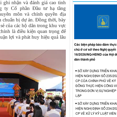
ghi nhận và đánh giá cao tinh
ng ty Cổ phần Đầu tư hạ tầng
chuyên môn và chính quyền địa
h chuẩn bị dự án. Đồng thời, bày
a sẻ của các hộ dân trong khu vực
hính là điều kiện quan trọng để
huận lợi và phát huy hiệu quả lâu
Các biện pháp bảo đảm thực
chủ ở cơ sở theo Nghị quyết
16/2026/NQ-HĐND của Hội đ
dân thành phố
SỞ XÂY DỰNG TRIỂN KHA
HIỆN NGHỊ ĐỊNH SỐ 235/20
CP CỦA CHÍNH PHỦ VỀ KÝ
ĐỒNG THỰC HIỆN CÔNG V
TRONG ĐƠN VỊ SỰ NGHIỆP
LẬP
SỞ XÂY DỰNG TRIỂN KHA
HIỆN NGHỊ ĐỊNH SỐ 234/20
CP VỀ XỬ LÝ KỶ LUẬT VIÊ