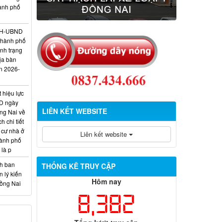
hành phố
/KH-UBND
thành phố
ình trạng
ịa bàn
n 2026-
 hiệu lực
D ngày
LIÊN KẾT WEBSITE
ng Nai về
 chi tiết
 cư nhà ở
Liên kết website
hành phố
 là p
nh ban
THỐNG KÊ TRUY CẬP
 lý kiến
Hôm nay
Đồng Nai
8,382