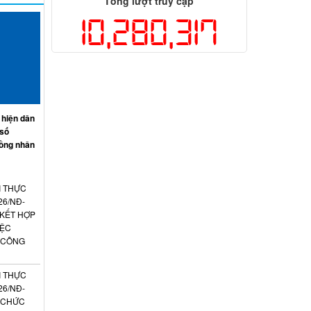
Tổng lượt truy cập
10,280,317
 hiện dân
 số
ồng nhân
I THỰC
26/NĐ-
 KẾT HỢP
IỆC
 CÔNG
I THỰC
26/NĐ-
N CHỨC