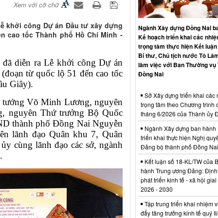
Xem với cỡ chữ
 Lễ khởi công Dự án Đầu tư xây dựng
Ngành Xây dựng Đồng Nai b
ến cao tốc Thành phố Hồ Chí Minh -
Kế hoạch triển khai các nhi
trọng tâm thực hiện Kết luận
Bí thư, Chủ tịch nước Tô Lâm
 đã diễn ra Lễ
khởi công
Dự án
làm việc với Ban Thường vụ
đoạn từ quốc lộ 51 đến cao tốc
Đồng Nai
ầu Giây).
Sở Xây dựng triển khai các
 tướng Võ Minh Lương, nguyên
trọng tâm theo Chương trình 
g, nguyên Thứ trưởng Bộ Quốc
tháng 6/2026 của Thành ủy 
BND thành phố Đồng Nai Nguyễn
Ngành Xây dựng ban hành 
yên lãnh đạo Quân khu 7, Quân
triển khai thực hiện Nghị quyế
ủy cùng lãnh đạo các sở, ngành
Đảng bộ thành phố Đồng Na
.
Kết luận số 18-KL/TW của 
hành Trung ương Đảng: Định
phát triển kinh tế - xã hội gia
2026 - 2030
Tập trung triển khai nhiệm v
đẩy tăng trưởng kinh tế quý I