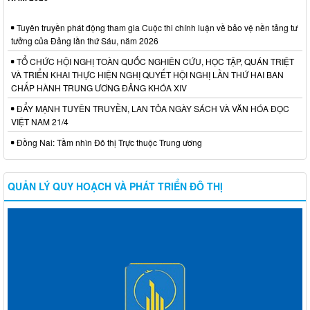
Tuyên truyền phát động tham gia Cuộc thi chính luận về bảo vệ nền tảng tư
tưởng của Đảng lần thứ Sáu, năm 2026
TỔ CHỨC HỘI NGHỊ TOÀN QUỐC NGHIÊN CỨU, HỌC TẬP, QUÁN TRIỆT
VÀ TRIỂN KHAI THỰC HIỆN NGHỊ QUYẾT HỘI NGHỊ LẦN THỨ HAI BAN
CHẤP HÀNH TRUNG ƯƠNG ĐẢNG KHÓA XIV
ĐẨY MẠNH TUYÊN TRUYỀN, LAN TỎA NGÀY SÁCH VÀ VĂN HÓA ĐỌC
VIỆT NAM 21/4
Đồng Nai: Tầm nhìn Đô thị Trực thuộc Trung ương
QUẢN LÝ QUY HOẠCH VÀ PHÁT TRIỂN ĐÔ THỊ