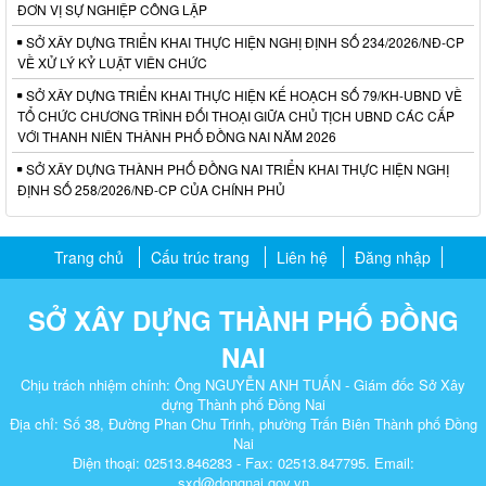
ĐƠN VỊ SỰ NGHIỆP CÔNG LẬP
SỞ XÂY DỰNG TRIỂN KHAI THỰC HIỆN NGHỊ ĐỊNH SỐ 234/2026/NĐ-CP
VỀ XỬ LÝ KỶ LUẬT VIÊN CHỨC
SỞ XÂY DỰNG TRIỂN KHAI THỰC HIỆN KẾ HOẠCH SỐ 79/KH-UBND VỀ
TỔ CHỨC CHƯƠNG TRÌNH ĐỐI THOẠI GIỮA CHỦ TỊCH UBND CÁC CẤP
VỚI THANH NIÊN THÀNH PHỐ ĐỒNG NAI NĂM 2026
SỞ XÂY DỰNG THÀNH PHỐ ĐỒNG NAI TRIỂN KHAI THỰC HIỆN NGHỊ
ĐỊNH SỐ 258/2026/NĐ-CP CỦA CHÍNH PHỦ
Trang chủ
Cấu trúc trang
Liên hệ
Đăng nhập
SỞ XÂY DỰNG THÀNH PHỐ ĐỒNG
NAI
Chịu trách nhiệm chính: Ông NGUYỄN ANH TUẤN - Giám đốc Sở Xây
dựng Thành phố Đồng Nai
Địa chỉ: Số 38, Đường Phan Chu Trinh, phường Trấn Biên Thành phố Đồng
Nai
Điện thoại: 02513.846283 - Fax: 02513.847795. Email:
sxd@dongnai.gov.vn