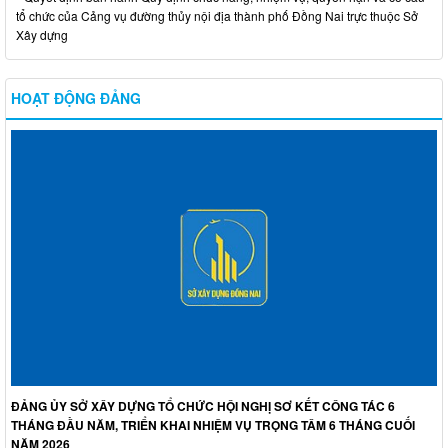
tổ chức của Cảng vụ đường thủy nội địa thành phố Đồng Nai trực thuộc Sở
Xây dựng
HOẠT ĐỘNG ĐẢNG
ĐẢNG ỦY SỞ XÂY DỰNG TỔ CHỨC HỘI NGHỊ SƠ KẾT CÔNG TÁC 6
THÁNG ĐẦU NĂM, TRIỂN KHAI NHIỆM VỤ TRỌNG TÂM 6 THÁNG CUỐI
NĂM 2026