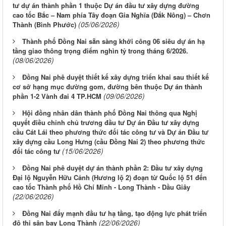
tư dự án thành phần 1 thuộc Dự án đầu tư xây dựng đường
cao tốc Bắc – Nam phía Tây đoạn Gia Nghĩa (Đắk Nông) – Chơn
(05/06/2026)
Thành (Bình Phước)
Thành phố Đồng Nai sẵn sàng khởi công 06 siêu dự án hạ
tầng giao thông trọng điểm nghìn tỷ trong tháng 6/2026.
(08/06/2026)
Đồng Nai phê duyệt thiết kế xây dựng triển khai sau thiết kế
cơ sở hạng mục đường gom, đường bên thuộc Dự án thành
(09/06/2026)
phần 1-2 Vành đai 4 TP.HCM
Hội đồng nhân dân thành phố Đồng Nai thông qua Nghị
quyết điều chỉnh chủ trương đầu tư Dự án Đầu tư xây dựng
cầu Cát Lái theo phương thức đối tác công tư và Dự án Đầu tư
xây dựng cầu Long Hưng (cầu Đồng Nai 2) theo phương thức
(15/06/2026)
đối tác công tư
Đồng Nai phê duyệt dự án thành phần 2: Đầu tư xây dựng
Đại lộ Nguyễn Hữu Cảnh (Hương lộ 2) đoạn từ Quốc lộ 51 đến
cao tốc Thành phố Hồ Chí Minh - Long Thành - Dầu Giây
(22/06/2026)
Đồng Nai đẩy mạnh đầu tư hạ tầng, tạo động lực phát triển
(22/06/2026)
đô thị sân bay Long Thành