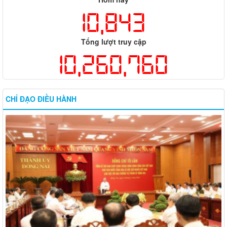
10,843
Tổng lượt truy cập
10,260,760
CHỈ ĐẠO ĐIỀU HÀNH