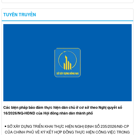
TUYÊN TRUYỀN
Các biện pháp bảo đảm thực hiện dân chủ ở cơ sở theo Nghị quyết số
16/2026/NQ-HĐND của Hội đồng nhân dân thành phố
SỞ XÂY DỰNG TRIỂN KHAI THỰC HIỆN NGHỊ ĐỊNH SỐ 235/2026/NĐ-CP
CỦA CHÍNH PHỦ VỀ KÝ KẾT HỢP ĐỒNG THỰC HIỆN CÔNG VIỆC TRONG