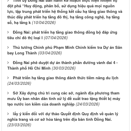
Tỉnh uỷ Đồng Nai ban hành Kế hoạch thực hiện nhiệm vụ
đột phá “Huy động, phân bổ, sử dụng hiệu quả mọi nguồn
lực, tập trung phát triển hệ thống kết cấu hạ tầng giao thông và
thúc đẩy phát triển hạ tầng đô thị, hạ tầng công nghệ, hạ tầng
(10/04/2026)
số, hạ tầng k
Đồng Nai: phát triển hạ tầng giao thông đồng bộ đáp ứng
(07/04/2026)
tiêu chí đô thị loại I
Thủ tướng Chính phủ Phạm Minh Chính kiểm tra Dự án Sân
(03/04/2026)
bay Long Thành
Đồng Nai phê duyệt dự án thành phần đường vành đai 4 -
(30/03/2026)
Thành phố Hồ Chí Minh
Phát triển hạ tầng giao thông đánh thức tiềm năng du lịch
(24/03/2026)
Sở Xây dựng chủ trì cung các sở, ngành địa phương tham
mưu Ủy ban nhân dân tỉnh xử lý đề xuất trao tặng thiết bị máy
(24/03/2026)
tạo nước ion kiềm của doanh nghiệp
LỊCH CÔNG TÁC CỦA LÃNH ĐẠO SỞ XÂY DỰNG (Từ ngày
lấy ý kiến đối với dự thảo Quyết định Quy định về quản lý
03/8 đến ngày 08/8/2026)
nghĩa trang và cơ sở hỏa táng trên địa bàn tỉnh Đồng Nai.
(23/03/2026)
THÔNG BÁO LỊCH CÔNG TÁC CỦA LÃNH ĐẠO SỞ XÂY