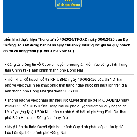
triển khai thực hiện Thông tư số 46/2026/TT-BXD ngày 30/6/2026 của Bộ
trưởng Bộ Xây dựng ban hành Quy chuẩn kỹ thuật quốc gia về quy hoạch
đô thị và nông thôn (QCVN 01:2026/BXD)
đăng tải thông tin về Cuộc thi tuyển phương án kiến trúc công trình Trung
tâm Chính trị - Hành chính thành phố Đồng Nai
triển khai Kế hoạch số 98/KH-UBND ngày 16/06/2026 của UBND thành
phố về việc thực hiện khắc phục tình trạng ngập nước khi mưa lớn trên địa
bàn thành phố Đồng Nai giai đoạn 2026-2030
Thông báo về việc chấm dứt hiệu lực Quyết định số 3414/QĐ-UBND ngày
21/9/2020 của UBND tỉnh Đồng Nai về phê duyệt Nhiệm vụ quy hoạch chi
tiết xây dựng tỷ lệ 1/500 Khu dân cư nhà ở xã hội tại phường Bình Đa, thành
phố Biên Hòa, tỉnh Đồng Nai (nay là p
lấy ý kiến dự thảo Quyết định ban hành Quy định phân cấp quản lý kiến
trúc trên địa bàn thành phố Đồng Nai