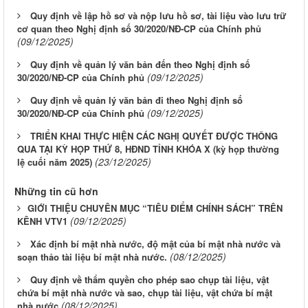
Quy định về lập hồ sơ và nộp lưu hồ sơ, tài liệu vào lưu trữ
cơ quan theo Nghị định số 30/2020/NĐ-CP của Chính phủ
(09/12/2025)
Quy định về quản lý văn bản đến theo Nghị định số
(09/12/2025)
30/2020/NĐ-CP của Chính phủ
Quy định về quản lý văn bản đi theo Nghị định số
(09/12/2025)
30/2020/NĐ-CP của Chính phủ
TRIỂN KHAI THỰC HIỆN CÁC NGHỊ QUYẾT ĐƯỢC THÔNG
QUA TẠI KỲ HỌP THỨ 8, HĐND TỈNH KHÓA X (kỳ họp thường
(23/12/2025)
lệ cuối năm 2025)
Những tin cũ hơn
​​​​​​​GIỚI THIỆU CHUYÊN MỤC “TIÊU ĐIỂM CHÍNH SÁCH” TRÊN
(09/12/2025)
KÊNH VTV1
Xác định bí mật nhà nước, độ mật của bí mật nhà nước và
(08/12/2025)
soạn thảo tài liệu bí mật nhà nước.
Quy định về thẩm quyền cho phép sao chụp tài liệu, vật
chứa bí mật nhà nước và sao, chụp tài liệu, vật chứa bí mật
(08/12/2025)
nhà nước