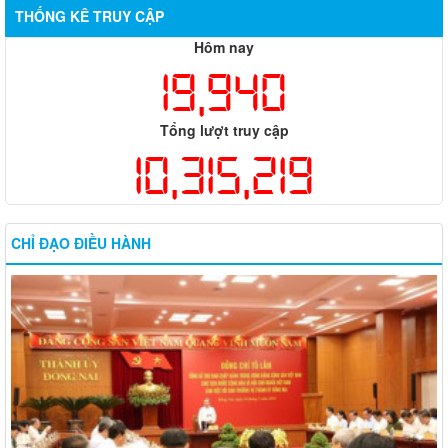
THỐNG KÊ TRUY CẬP
Hôm nay
19,940
Tổng lượt truy cập
10,315,219
CHỈ ĐẠO ĐIỀU HÀNH