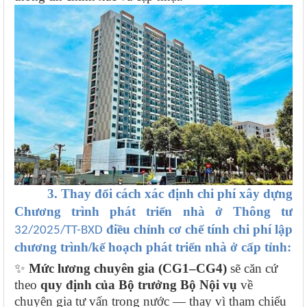
3. Thay đổi cách xác định chi phí xây dựng
Chương trình phát triển nhà ở Thông tư
điều chỉnh cơ chế tính chi phí lập
32/2025/TT-BXD
chương trình/kế hoạch phát triển nhà ở cấp tỉnh:
✨
Mức lương chuyên gia (CG1–CG4)
sẽ căn cứ
theo
quy định của Bộ trưởng Bộ Nội vụ
về
chuyên gia tư vấn trong nước — thay vì tham chiếu