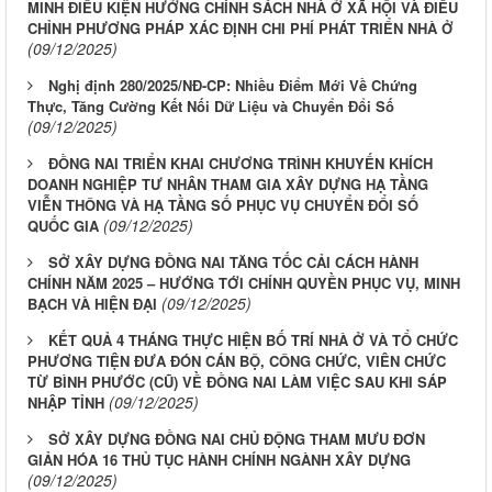
MINH ĐIỀU KIỆN HƯỞNG CHÍNH SÁCH NHÀ Ở XÃ HỘI VÀ ĐIỀU
CHỈNH PHƯƠNG PHÁP XÁC ĐỊNH CHI PHÍ PHÁT TRIỂN NHÀ Ở
(09/12/2025)
Nghị định 280/2025/NĐ-CP: Nhiều Điểm Mới Về Chứng
Thực, Tăng Cường Kết Nối Dữ Liệu và Chuyển Đổi Số
(09/12/2025)
ĐỒNG NAI TRIỂN KHAI CHƯƠNG TRÌNH KHUYẾN KHÍCH
DOANH NGHIỆP TƯ NHÂN THAM GIA XÂY DỰNG HẠ TẦNG
VIỄN THÔNG VÀ HẠ TẦNG SỐ PHỤC VỤ CHUYỂN ĐỔI SỐ
(09/12/2025)
QUỐC GIA
SỞ XÂY DỰNG ĐỒNG NAI TĂNG TỐC CẢI CÁCH HÀNH
CHÍNH NĂM 2025 – HƯỚNG TỚI CHÍNH QUYỀN PHỤC VỤ, MINH
(09/12/2025)
BẠCH VÀ HIỆN ĐẠI
KẾT QUẢ 4 THÁNG THỰC HIỆN BỐ TRÍ NHÀ Ở VÀ TỔ CHỨC
PHƯƠNG TIỆN ĐƯA ĐÓN CÁN BỘ, CÔNG CHỨC, VIÊN CHỨC
TỪ BÌNH PHƯỚC (CŨ) VỀ ĐỒNG NAI LÀM VIỆC SAU KHI SÁP
(09/12/2025)
NHẬP TỈNH
SỞ XÂY DỰNG ĐỒNG NAI CHỦ ĐỘNG THAM MƯU ĐƠN
GIẢN HÓA 16 THỦ TỤC HÀNH CHÍNH NGÀNH XÂY DỰNG
(09/12/2025)