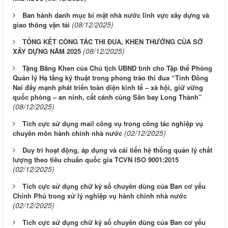
Ban hành danh mục bí mật nhà nước lĩnh vực xây dựng và
(08/12/2025)
giao thông vận tải
TỔNG KẾT CÔNG TÁC THI ĐUA, KHEN THƯỞNG CỦA SỞ
(08/12/2025)
XÂY DỰNG NĂM 2025
Tặng Bằng Khen của Chủ tịch UBND tỉnh cho Tập thể Phòng
Quản lý Hạ tầng kỹ thuật trong phong trào thi đua “Tỉnh Đồng
Nai đẩy mạnh phát triển toàn diện kinh tế – xã hội, giữ vững
quốc phòng – an ninh, cất cánh cùng Sân bay Long Thành”
(08/12/2025)
Tích cực sử dụng mail công vụ trong công tác nghiệp vụ
(02/12/2025)
chuyên môn hành chính nhà nước
Duy trì hoạt động, áp dụng và cải tiến hệ thống quản lý chất
lượng theo tiêu chuẩn quốc gia TCVN ISO 9001:2015
(02/12/2025)
Tích cực sử dụng chữ ký số chuyên dùng của Ban cơ yếu
Chính Phủ trong xử lý nghiệp vụ hành chính nhà nước
(02/12/2025)
Tích cực sử dụng chữ ký số chuyên dùng của Ban cơ yếu
LỊCH CÔNG TÁC CỦA LÃNH ĐẠO SỞ XÂY DỰNG (Từ ngày