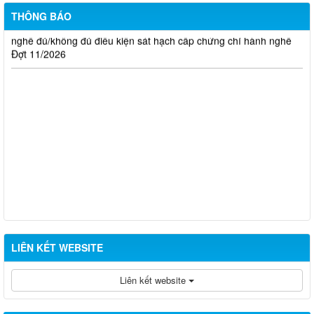
Thông báo kết quả đánh giá hồ sơ đề nghị cấp chứng chỉ hành
THÔNG BÁO
nghề đủ/không đủ điều kiện sát hạch cấp chứng chỉ hành nghề
Đợt 11/2026
LIÊN KẾT WEBSITE
Liên kết website