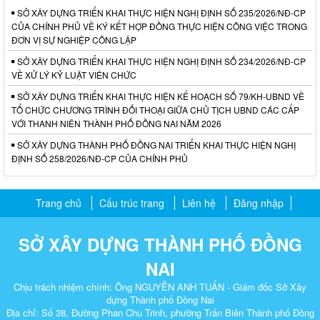
SỞ XÂY DỰNG TRIỂN KHAI THỰC HIỆN NGHỊ ĐỊNH SỐ 235/2026/NĐ-CP
CỦA CHÍNH PHỦ VỀ KÝ KẾT HỢP ĐỒNG THỰC HIỆN CÔNG VIỆC TRONG
ĐƠN VỊ SỰ NGHIỆP CÔNG LẬP
SỞ XÂY DỰNG TRIỂN KHAI THỰC HIỆN NGHỊ ĐỊNH SỐ 234/2026/NĐ-CP
VỀ XỬ LÝ KỶ LUẬT VIÊN CHỨC
SỞ XÂY DỰNG TRIỂN KHAI THỰC HIỆN KẾ HOẠCH SỐ 79/KH-UBND VỀ
TỔ CHỨC CHƯƠNG TRÌNH ĐỐI THOẠI GIỮA CHỦ TỊCH UBND CÁC CẤP
VỚI THANH NIÊN THÀNH PHỐ ĐỒNG NAI NĂM 2026
SỞ XÂY DỰNG THÀNH PHỐ ĐỒNG NAI TRIỂN KHAI THỰC HIỆN NGHỊ
ĐỊNH SỐ 258/2026/NĐ-CP CỦA CHÍNH PHỦ
Trang chủ
Cấu trúc trang
Liên hệ
Đăng nhập
SỞ XÂY DỰNG THÀNH PHỐ ĐỒNG
NAI
Chịu trách nhiệm chính: Ông NGUYỄN ANH TUẤN - Giám đốc Sở Xây
dựng Thành phố Đồng Nai
Địa chỉ: Số 38, Đường Phan Chu Trinh, phường Trấn Biên Thành phố Đồng