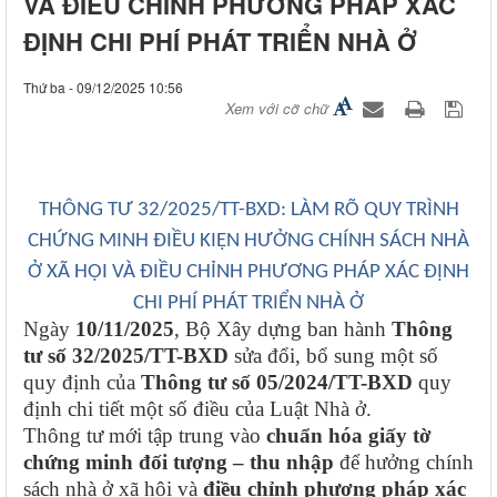
VÀ ĐIỀU CHỈNH PHƯƠNG PHÁP XÁC
ĐỊNH CHI PHÍ PHÁT TRIỂN NHÀ Ở
Thứ ba - 09/12/2025 10:56
Xem với cỡ chữ
THÔNG TƯ 32/2025/TT-BXD: LÀM RÕ QUY TRÌNH
CHỨNG MINH ĐIỀU KIỆN HƯỞNG CHÍNH SÁCH NHÀ
Ở XÃ HỘI VÀ ĐIỀU CHỈNH PHƯƠNG PHÁP XÁC ĐỊNH
CHI PHÍ PHÁT TRIỂN NHÀ Ở
Ngày
10/11/2025
, Bộ Xây dựng ban hành
Thông
tư số 32/2025/TT-BXD
sửa đổi, bổ sung một số
quy định của
Thông tư số 05/2024/TT-BXD
quy
định chi tiết một số điều của Luật Nhà ở.
Thông tư mới tập trung vào
chuẩn hóa giấy tờ
chứng minh đối tượng – thu nhập
để hưởng chính
sách nhà ở xã hội và
điều chỉnh phương pháp xác