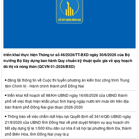
triển khai thực hiện Thông tư số 46/2026/TT-BXD ngày 30/6/2026 của Bộ
trưởng Bộ Xây dựng ban hành Quy chuẩn kỹ thuật quốc gia về quy hoạch
đô thị và nông thôn (QCVN 01:2026/BXD)
đăng tải thông tin về Cuộc thi tuyển phương án kiến trúc công trình Trung
tâm Chính trị - Hành chính thành phố Đồng Nai
triển khai Kế hoạch số 98/KH-UBND ngày 16/06/2026 của UBND thành
phố về việc thực hiện khắc phục tình trạng ngập nước khi mưa lớn trên địa
bàn thành phố Đồng Nai giai đoạn 2026-2030
Thông báo về việc chấm dứt hiệu lực Quyết định số 3414/QĐ-UBND ngày
21/9/2020 của UBND tỉnh Đồng Nai về phê duyệt Nhiệm vụ quy hoạch chi
tiết xây dựng tỷ lệ 1/500 Khu dân cư nhà ở xã hội tại phường Bình Đa, thành
phố Biên Hòa, tỉnh Đồng Nai (nay là p