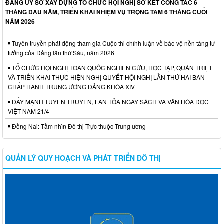
ĐẢNG ỦY SỞ XÂY DỰNG TỔ CHỨC HỘI NGHỊ SƠ KẾT CÔNG TÁC 6
THÁNG ĐẦU NĂM, TRIỂN KHAI NHIỆM VỤ TRỌNG TÂM 6 THÁNG CUỐI
NĂM 2026
Tuyên truyền phát động tham gia Cuộc thi chính luận về bảo vệ nền tảng tư
tưởng của Đảng lần thứ Sáu, năm 2026
TỔ CHỨC HỘI NGHỊ TOÀN QUỐC NGHIÊN CỨU, HỌC TẬP, QUÁN TRIỆT
VÀ TRIỂN KHAI THỰC HIỆN NGHỊ QUYẾT HỘI NGHỊ LẦN THỨ HAI BAN
CHẤP HÀNH TRUNG ƯƠNG ĐẢNG KHÓA XIV
ĐẨY MẠNH TUYÊN TRUYỀN, LAN TỎA NGÀY SÁCH VÀ VĂN HÓA ĐỌC
VIỆT NAM 21/4
Đồng Nai: Tầm nhìn Đô thị Trực thuộc Trung ương
QUẢN LÝ QUY HOẠCH VÀ PHÁT TRIỂN ĐÔ THỊ