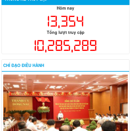
Hôm nay
13,354
Tổng lượt truy cập
10,285,289
CHỈ ĐẠO ĐIỀU HÀNH