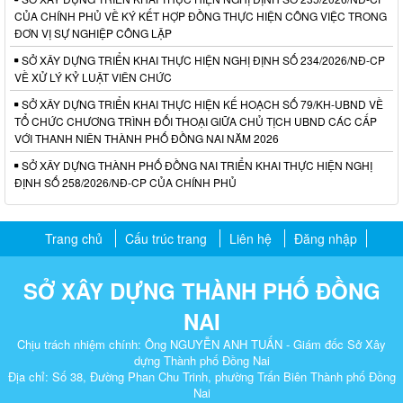
CỦA CHÍNH PHỦ VỀ KÝ KẾT HỢP ĐỒNG THỰC HIỆN CÔNG VIỆC TRONG
ĐƠN VỊ SỰ NGHIỆP CÔNG LẬP
SỞ XÂY DỰNG TRIỂN KHAI THỰC HIỆN NGHỊ ĐỊNH SỐ 234/2026/NĐ-CP
VỀ XỬ LÝ KỶ LUẬT VIÊN CHỨC
SỞ XÂY DỰNG TRIỂN KHAI THỰC HIỆN KẾ HOẠCH SỐ 79/KH-UBND VỀ
TỔ CHỨC CHƯƠNG TRÌNH ĐỐI THOẠI GIỮA CHỦ TỊCH UBND CÁC CẤP
VỚI THANH NIÊN THÀNH PHỐ ĐỒNG NAI NĂM 2026
SỞ XÂY DỰNG THÀNH PHỐ ĐỒNG NAI TRIỂN KHAI THỰC HIỆN NGHỊ
ĐỊNH SỐ 258/2026/NĐ-CP CỦA CHÍNH PHỦ
Trang chủ
Cấu trúc trang
Liên hệ
Đăng nhập
SỞ XÂY DỰNG THÀNH PHỐ ĐỒNG
NAI
Chịu trách nhiệm chính: Ông NGUYỄN ANH TUẤN - Giám đốc Sở Xây
dựng Thành phố Đồng Nai
Địa chỉ: Số 38, Đường Phan Chu Trinh, phường Trấn Biên Thành phố Đồng
Nai