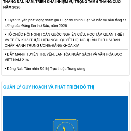
THÁNG ĐẦU NĂM, TRIỂN KHAI NHIỆM VỤ TRỌNG TÂM 6 THÁNG CUỐI
NĂM 2026
Tuyên truyền phát động tham gia Cuộc thi chính luận về bảo vệ nền tảng tư
tưởng của Đảng lần thứ Sáu, năm 2026
TỔ CHỨC HỘI NGHỊ TOÀN QUỐC NGHIÊN CỨU, HỌC TẬP, QUÁN TRIỆT
VÀ TRIỂN KHAI THỰC HIỆN NGHỊ QUYẾT HỘI NGHỊ LẦN THỨ HAI BAN
CHẤP HÀNH TRUNG ƯƠNG ĐẢNG KHÓA XIV
ĐẨY MẠNH TUYÊN TRUYỀN, LAN TỎA NGÀY SÁCH VÀ VĂN HÓA ĐỌC
VIỆT NAM 21/4
Đồng Nai: Tầm nhìn Đô thị Trực thuộc Trung ương
QUẢN LÝ QUY HOẠCH VÀ PHÁT TRIỂN ĐÔ THỊ