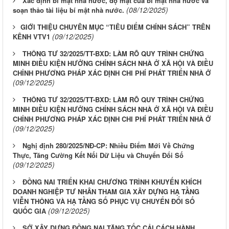
Xác định bí mật nhà nước, độ mật của bí mật nhà nước và
(08/12/2025)
soạn thảo tài liệu bí mật nhà nước.
​​​​​​​GIỚI THIỆU CHUYÊN MỤC “TIÊU ĐIỂM CHÍNH SÁCH” TRÊN
(09/12/2025)
KÊNH VTV1
THÔNG TƯ 32/2025/TT-BXD: LÀM RÕ QUY TRÌNH CHỨNG
MINH ĐIỀU KIỆN HƯỞNG CHÍNH SÁCH NHÀ Ở XÃ HỘI VÀ ĐIỀU
CHỈNH PHƯƠNG PHÁP XÁC ĐỊNH CHI PHÍ PHÁT TRIỂN NHÀ Ở
(09/12/2025)
THÔNG TƯ 32/2025/TT-BXD: LÀM RÕ QUY TRÌNH CHỨNG
MINH ĐIỀU KIỆN HƯỞNG CHÍNH SÁCH NHÀ Ở XÃ HỘI VÀ ĐIỀU
CHỈNH PHƯƠNG PHÁP XÁC ĐỊNH CHI PHÍ PHÁT TRIỂN NHÀ Ở
(09/12/2025)
Nghị định 280/2025/NĐ-CP: Nhiều Điểm Mới Về Chứng
Thực, Tăng Cường Kết Nối Dữ Liệu và Chuyển Đổi Số
(09/12/2025)
ĐỒNG NAI TRIỂN KHAI CHƯƠNG TRÌNH KHUYẾN KHÍCH
DOANH NGHIỆP TƯ NHÂN THAM GIA XÂY DỰNG HẠ TẦNG
VIỄN THÔNG VÀ HẠ TẦNG SỐ PHỤC VỤ CHUYỂN ĐỔI SỐ
(09/12/2025)
QUỐC GIA
SỞ XÂY DỰNG ĐỒNG NAI TĂNG TỐC CẢI CÁCH HÀNH