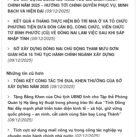
CHÍNH NĂM 2025 – HƯỚNG TỚI CHÍNH QUYỀN PHỤC VỤ, MINH
(09/12/2025)
BẠCH VÀ HIỆN ĐẠI
KẾT QUẢ 4 THÁNG THỰC HIỆN BỐ TRÍ NHÀ Ở VÀ TỔ CHỨC
PHƯƠNG TIỆN ĐƯA ĐÓN CÁN BỘ, CÔNG CHỨC, VIÊN CHỨC
TỪ BÌNH PHƯỚC (CŨ) VỀ ĐỒNG NAI LÀM VIỆC SAU KHI SÁP
(09/12/2025)
NHẬP TỈNH
SỞ XÂY DỰNG ĐỒNG NAI CHỦ ĐỘNG THAM MƯU ĐƠN
GIẢN HÓA 16 THỦ TỤC HÀNH CHÍNH NGÀNH XÂY DỰNG
(09/12/2025)
Những tin cũ hơn
TỔNG KẾT CÔNG TÁC THI ĐUA, KHEN THƯỞNG CỦA SỞ
(08/12/2025)
XÂY DỰNG NĂM 2025
Tặng Bằng Khen của Chủ tịch UBND tỉnh cho Tập thể Phòng
Quản lý Hạ tầng kỹ thuật trong phong trào thi đua “Tỉnh Đồng
Nai đẩy mạnh phát triển toàn diện kinh tế – xã hội, giữ vững
quốc phòng – an ninh, cất cánh cùng Sân bay Long Thành”
(08/12/2025)
Tích cực sử dụng mail công vụ trong công tác nghiệp vụ
(02/12/2025)
chuyên môn hành chính nhà nước