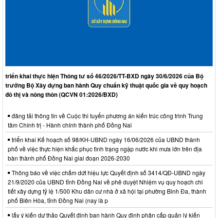
triển khai thực hiện Thông tư số 46/2026/TT-BXD ngày 30/6/2026 của Bộ
trưởng Bộ Xây dựng ban hành Quy chuẩn kỹ thuật quốc gia về quy hoạch
đô thị và nông thôn (QCVN 01:2026/BXD)
đăng tải thông tin về Cuộc thi tuyển phương án kiến trúc công trình Trung
tâm Chính trị - Hành chính thành phố Đồng Nai
triển khai Kế hoạch số 98/KH-UBND ngày 16/06/2026 của UBND thành
phố về việc thực hiện khắc phục tình trạng ngập nước khi mưa lớn trên địa
bàn thành phố Đồng Nai giai đoạn 2026-2030
Thông báo về việc chấm dứt hiệu lực Quyết định số 3414/QĐ-UBND ngày
21/9/2020 của UBND tỉnh Đồng Nai về phê duyệt Nhiệm vụ quy hoạch chi
tiết xây dựng tỷ lệ 1/500 Khu dân cư nhà ở xã hội tại phường Bình Đa, thành
phố Biên Hòa, tỉnh Đồng Nai (nay là p
lấy ý kiến dự thảo Quyết định ban hành Quy định phân cấp quản lý kiến