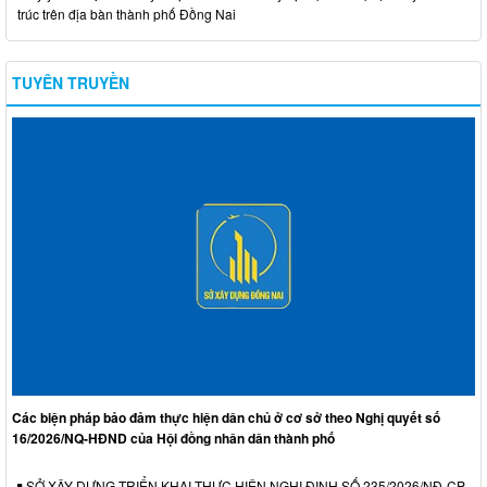
trúc trên địa bàn thành phố Đồng Nai
TUYÊN TRUYỀN
Các biện pháp bảo đảm thực hiện dân chủ ở cơ sở theo Nghị quyết số
16/2026/NQ-HĐND của Hội đồng nhân dân thành phố
SỞ XÂY DỰNG TRIỂN KHAI THỰC HIỆN NGHỊ ĐỊNH SỐ 235/2026/NĐ-CP