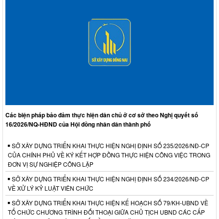
Các biện pháp bảo đảm thực hiện dân chủ ở cơ sở theo Nghị quyết số
16/2026/NQ-HĐND của Hội đồng nhân dân thành phố
SỞ XÂY DỰNG TRIỂN KHAI THỰC HIỆN NGHỊ ĐỊNH SỐ 235/2026/NĐ-CP
CỦA CHÍNH PHỦ VỀ KÝ KẾT HỢP ĐỒNG THỰC HIỆN CÔNG VIỆC TRONG
ĐƠN VỊ SỰ NGHIỆP CÔNG LẬP
SỞ XÂY DỰNG TRIỂN KHAI THỰC HIỆN NGHỊ ĐỊNH SỐ 234/2026/NĐ-CP
VỀ XỬ LÝ KỶ LUẬT VIÊN CHỨC
SỞ XÂY DỰNG TRIỂN KHAI THỰC HIỆN KẾ HOẠCH SỐ 79/KH-UBND VỀ
TỔ CHỨC CHƯƠNG TRÌNH ĐỐI THOẠI GIỮA CHỦ TỊCH UBND CÁC CẤP