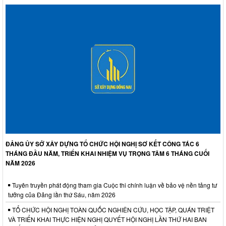
ĐẢNG ỦY SỞ XÂY DỰNG TỔ CHỨC HỘI NGHỊ SƠ KẾT CÔNG TÁC 6
THÁNG ĐẦU NĂM, TRIỂN KHAI NHIỆM VỤ TRỌNG TÂM 6 THÁNG CUỐI
NĂM 2026
Tuyên truyền phát động tham gia Cuộc thi chính luận về bảo vệ nền tảng tư
tưởng của Đảng lần thứ Sáu, năm 2026
TỔ CHỨC HỘI NGHỊ TOÀN QUỐC NGHIÊN CỨU, HỌC TẬP, QUÁN TRIỆT
VÀ TRIỂN KHAI THỰC HIỆN NGHỊ QUYẾT HỘI NGHỊ LẦN THỨ HAI BAN