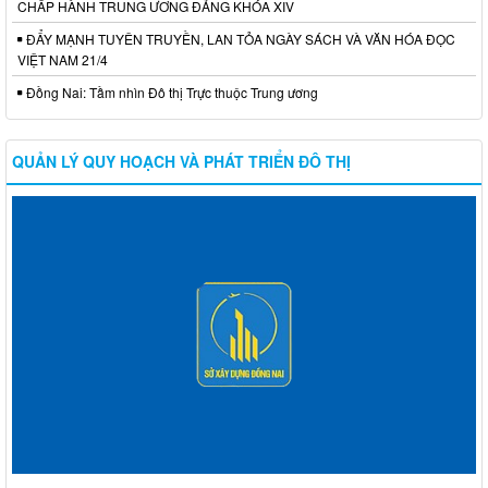
CHẤP HÀNH TRUNG ƯƠNG ĐẢNG KHÓA XIV
ĐẨY MẠNH TUYÊN TRUYỀN, LAN TỎA NGÀY SÁCH VÀ VĂN HÓA ĐỌC
VIỆT NAM 21/4
Đồng Nai: Tầm nhìn Đô thị Trực thuộc Trung ương
QUẢN LÝ QUY HOẠCH VÀ PHÁT TRIỂN ĐÔ THỊ