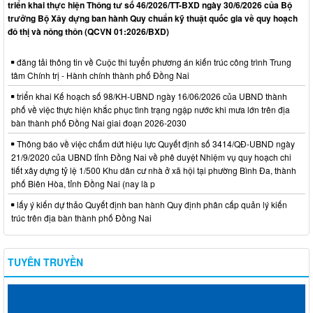
triển khai thực hiện Thông tư số 46/2026/TT-BXD ngày 30/6/2026 của Bộ
trưởng Bộ Xây dựng ban hành Quy chuẩn kỹ thuật quốc gia về quy hoạch
đô thị và nông thôn (QCVN 01:2026/BXD)
đăng tải thông tin về Cuộc thi tuyển phương án kiến trúc công trình Trung
tâm Chính trị - Hành chính thành phố Đồng Nai
triển khai Kế hoạch số 98/KH-UBND ngày 16/06/2026 của UBND thành
phố về việc thực hiện khắc phục tình trạng ngập nước khi mưa lớn trên địa
bàn thành phố Đồng Nai giai đoạn 2026-2030
Thông báo về việc chấm dứt hiệu lực Quyết định số 3414/QĐ-UBND ngày
21/9/2020 của UBND tỉnh Đồng Nai về phê duyệt Nhiệm vụ quy hoạch chi
tiết xây dựng tỷ lệ 1/500 Khu dân cư nhà ở xã hội tại phường Bình Đa, thành
phố Biên Hòa, tỉnh Đồng Nai (nay là p
lấy ý kiến dự thảo Quyết định ban hành Quy định phân cấp quản lý kiến
trúc trên địa bàn thành phố Đồng Nai
TUYÊN TRUYỀN