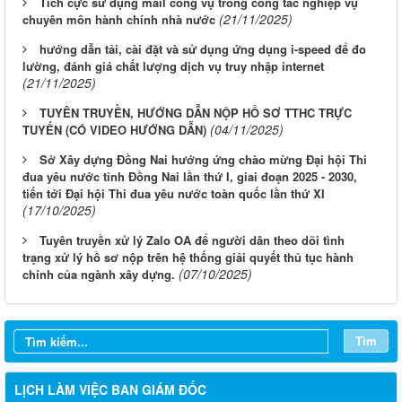
Tích cực sử dụng mail công vụ trong công tác nghiệp vụ
(21/11/2025)
chuyên môn hành chính nhà nước
hướng dẫn tải, cài đặt và sử dụng ứng dụng i-speed để đo
lường, đánh giá chất lượng dịch vụ truy nhập internet
(21/11/2025)
TUYÊN TRUYỀN, HƯỚNG DẪN NỘP HỒ SƠ TTHC TRỰC
(04/11/2025)
TUYẾN (CÓ VIDEO HƯỚNG DẪN)
Sở Xây dựng Đồng Nai hướng ứng chào mừng Đại hội Thi
đua yêu nước tỉnh Đồng Nai lần thứ I, giai đoạn 2025 - 2030,
tiến tới Đại hội Thi đua yêu nước toàn quốc lần thứ XI
(17/10/2025)
Tuyên truyền xử lý Zalo OA để người dân theo dõi tình
LỊCH CÔNG TÁC CỦA LÃNH ĐẠO SỞ XÂY DỰNG (Từ ngày
trạng xử lý hồ sơ nộp trên hệ thống giải quyết thủ tục hành
03/8 đến ngày 08/8/2026)
(07/10/2025)
chính của ngành xây dựng.
THÔNG BÁO LỊCH CÔNG TÁC CỦA LÃNH ĐẠO SỞ XÂY
DỰNG (Từ ngày 27/7 đến ngày 31/7/2026)
Tìm
THÔNG BÁO LỊCH CÔNG TÁC CỦA LÃNH ĐẠO SỞ XÂY
DỰNG (Từ ngày 20/7 đến ngày 25/7/2026)
LỊCH LÀM VIỆC BAN GIÁM ĐỐC