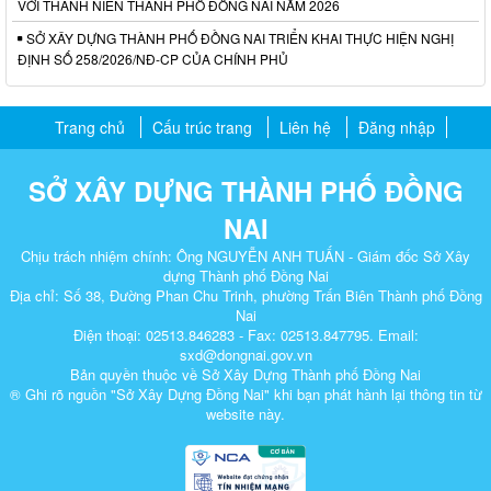
VỚI THANH NIÊN THÀNH PHỐ ĐỒNG NAI NĂM 2026
SỞ XÂY DỰNG THÀNH PHỐ ĐỒNG NAI TRIỂN KHAI THỰC HIỆN NGHỊ
ĐỊNH SỐ 258/2026/NĐ-CP CỦA CHÍNH PHỦ
Trang chủ
Cấu trúc trang
Liên hệ
Đăng nhập
SỞ XÂY DỰNG THÀNH PHỐ ĐỒNG
NAI
Chịu trách nhiệm chính: Ông NGUYỄN ANH TUẤN - Giám đốc Sở Xây
dựng Thành phố Đồng Nai
Địa chỉ: Số 38, Đường Phan Chu Trinh, phường Trấn Biên Thành phố Đồng
Nai
Điện thoại: 02513.846283 - Fax: 02513.847795. Email:
sxd@dongnai.gov.vn
Bản quyền thuộc về Sở Xây Dựng Thành phố Đồng Nai
® Ghi rõ nguồn "Sở Xây Dựng Đồng Nai" khi bạn phát hành lại thông tin từ
website này.​