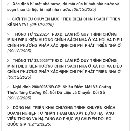
Xác định bí mật nhà nước, độ mật của bí mật nhà nước và
(08/12/2025)
soạn thảo tài liệu bí mật nhà nước.
​​​​​​​GIỚI THIỆU CHUYÊN MỤC “TIÊU ĐIỂM CHÍNH SÁCH” TRÊN
(09/12/2025)
KÊNH VTV1
THÔNG TƯ 32/2025/TT-BXD: LÀM RÕ QUY TRÌNH CHỨNG
MINH ĐIỀU KIỆN HƯỞNG CHÍNH SÁCH NHÀ Ở XÃ HỘI VÀ ĐIỀU
CHỈNH PHƯƠNG PHÁP XÁC ĐỊNH CHI PHÍ PHÁT TRIỂN NHÀ Ở
(09/12/2025)
THÔNG TƯ 32/2025/TT-BXD: LÀM RÕ QUY TRÌNH CHỨNG
MINH ĐIỀU KIỆN HƯỞNG CHÍNH SÁCH NHÀ Ở XÃ HỘI VÀ ĐIỀU
CHỈNH PHƯƠNG PHÁP XÁC ĐỊNH CHI PHÍ PHÁT TRIỂN NHÀ Ở
(09/12/2025)
Nghị định 280/2025/NĐ-CP: Nhiều Điểm Mới Về Chứng
Thực, Tăng Cường Kết Nối Dữ Liệu và Chuyển Đổi Số
(09/12/2025)
ĐỒNG NAI TRIỂN KHAI CHƯƠNG TRÌNH KHUYẾN KHÍCH
DOANH NGHIỆP TƯ NHÂN THAM GIA XÂY DỰNG HẠ TẦNG
VIỄN THÔNG VÀ HẠ TẦNG SỐ PHỤC VỤ CHUYỂN ĐỔI SỐ
(09/12/2025)
QUỐC GIA